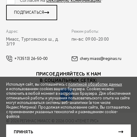
Согласен на
рекламную коммуникацию
*
ПОДПИСАТЬСЯ
Адрес:
Режим работы:
Миасс, Тургоякское ш., д.
пн-вс: 09:00-20:00
3/19
+7(3513) 26-50-00
chery.miass@reginas.ru
ПРИСОЕДИНЯЙТЕСЬ К НАМ
В СОЦИАЛЬНЫХ СЕТЯХ:
Используя сайт, вы соглашаетесь с
политикой обработки данных
и использованием cookies вашего браузера. Cookies можно
отключить в любой момент в настройках браузера. Для обеспечения
оптимальной работы и улучшения пользовательского опыта на сайте
могут использоваться системы веб-аналитики (в том числе
СПЕЦПРЕДЛОЖЕНИЯ
Яндекс.Метрика). Продолжая использование сайта, Вы соглашаетесь
с применением указанных технологий и размещением cookie-
файлов.
© 2026 РЕГИНАС МИАСС
© 2026 ООО «ТЕНЕТ РУС»
ЗАПИСЬ НА ТЕСТ-ДРАЙВ
ПРАВОВАЯ ИНФОРМАЦИЯ
КОНТАКТЫ
КЛИЕНТСКАЯ ПОДДЕРЖКА
ПРИНЯТЬ
Сделано в ПЕРКС
РАСЧЕТ КРЕДИТА