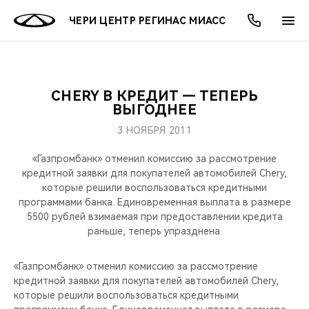
ЧЕРИ ЦЕНТР РЕГИНАС МИАСС
CHERY В КРЕДИТ — ТЕПЕРЬ
ОНЛАЙН СЕРВИСЫ
ПОКУПАТЕЛЯМ
ВЛАДЕЛЬЦАМ
О КОМПАНИИ
МИР CHERY
МОДЕЛИ
АКЦИИ
ВЫГОДНЕЕ
3 НОЯБРЯ 2011
ВЫБОР И ПОКУПКА
СЕРВИС
АКСЕССУАРЫ
ВЫГОДЫ И АКЦИИ
ВЫБОР И ПОКУПКА
О НАС
ВСЕ МОДЕЛИ
«Газпромбанк» отменил комиссию за рассмотрение
КРЕДИТ И СТРАХОВАНИЕ
ЗАПЧАСТИ И АКСЕССУАРЫ
О БРЕНДЕ
КРЕДИТ
МЫ В СОЦСЕТЯХ
кредитной заявки для покупателей автомобилей Chery,
КРОССОВЕРЫ
которые решили воспользоваться кредитными
программами банка. Единовременная выплата в размере
ПОДДЕРЖКА
CHERY В СОЦСЕТЯХ
5500 рублей взимаемая при предоставлении кредита
СЕДАНЫ
раньше, теперь упразднена.
CHERY CONNECT
ЛЮДИ CHERY
НОВИНКИ
«Газпромбанк» отменил комиссию за рассмотрение
БЛАГОТВОРИТЕЛЬНОСТЬ
кредитной заявки для покупателей автомобилей Chery,
которые решили воспользоваться кредитными