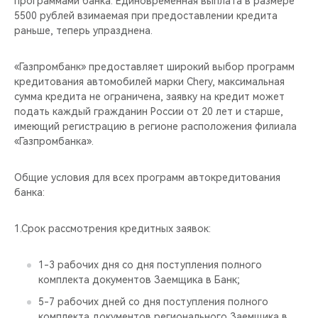
программами банка. Единовременная выплата в размере
CHERY REMOTE
5500 рублей взимаемая при предоставлении кредита
раньше, теперь упразднена.
CHERY И СПОРТ
«Газпромбанк» предоставляет широкий выбор программ
НАШИ МЕРОПРИЯТИЯ
кредитования автомобилей марки Chery, максимальная
сумма кредита не ограничена, заявку на кредит может
ВИДЕООБЗОРЫ
подать каждый гражданин России от 20 лет и старше,
имеющий регистрацию в регионе расположения филиала
«Газпромбанка».
CHERY ДЛЯ ДЕТЕЙ
Общие условия для всех программ автокредитования
банка:
1.Срок рассмотрения кредитных заявок:
1-3 рабочих дня со дня поступления полного
комплекта документов Заемщика в Банк;
5-7 рабочих дней со дня поступления полного
комплекта документов регионального Заемщика в