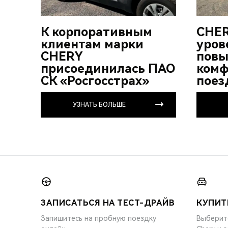
К корпоративным
CHER
клиентам марки
уров
CHERY
повы
присоединилась ПАО
комф
СК «Росгосстрах»
поез
УЗНАТЬ БОЛЬШЕ
ЗАПИСАТЬСЯ НА ТЕСТ-ДРАЙВ
КУПИТ
Запишитесь на пробную поездку
Выберит