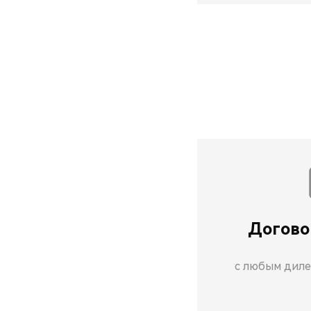
Догово
с любым диле