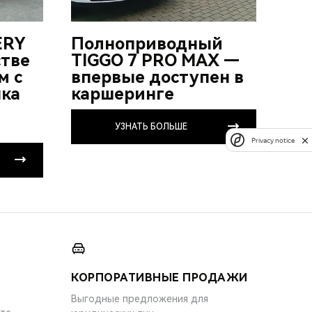
ERY
Полноприводный
стве
TIGGO 7 PRO MAX —
м с
впервые доступен в
нка
каршеринге
УЗНАТЬ БОЛЬШЕ
Privacy notice
КОРПОРАТИВНЫЕ ПРОДАЖИ
Выгодные предложения для