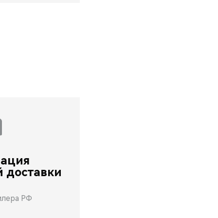
зация
й доставки
илера РФ