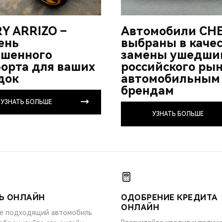
Y ARRIZO –
Автомобили CH
ень
выбраны в каче
шенного
замены ушедши
орта для ваших
российского ры
док
автомобильным
брендам
УЗНАТЬ БОЛЬШЕ
УЗНАТЬ БОЛЬШЕ
Ь ОНЛАЙН
ОДОБРЕНИЕ КРЕДИТА
ОНЛАЙН
е подходящий автомобиль