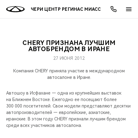
ЧЕРИ ЦЕНТР РЕГИНАС МИАСС
CHERY ПРИЗНАНА ЛУЧШИМ
ОНЛАЙН СЕРВИСЫ
ПОКУПАТЕЛЯМ
ВЛАДЕЛЬЦАМ
О КОМПАНИИ
МИР CHERY
МОДЕЛИ
АКЦИИ
АВТОБРЕНДОМ В ИРАНЕ
27 ИЮНЯ 2012
ВЫБОР И ПОКУПКА
СЕРВИС
АКСЕССУАРЫ
ВЫГОДЫ И АКЦИИ
ВЫБОР И ПОКУПКА
О НАС
ВСЕ МОДЕЛИ
Компания CHERY приняла участие в международном
КРЕДИТ И СТРАХОВАНИЕ
ЗАПЧАСТИ И АКСЕССУАРЫ
О БРЕНДЕ
КРЕДИТ
МЫ В СОЦСЕТЯХ
автосалоне в Иране.
КРОССОВЕРЫ
ПОДДЕРЖКА
CHERY В СОЦСЕТЯХ
Автошоу в Исфахане — одна из крупнейших выставок
СЕДАНЫ
на Ближнем Востоке. Ежегодно ее посещают более
300 000 посетителей. Свои модели представляют десятки
CHERY CONNECT
ЛЮДИ CHERY
автопроизводителей — европейские, азиатские,
НОВИНКИ
иранские. В этом году CHERY признали лучшим брендом
БЛАГОТВОРИТЕЛЬНОСТЬ
среди всех участников автосалона.