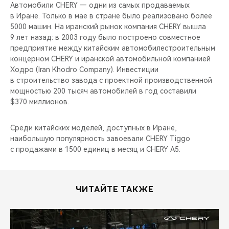
CHERY REMOTE
Автомобили CHERY — одни из самых продаваемых
в Иране. Только в мае в стране было реализовано более
5000 машин. На иранский рынок компания CHERY вышла
CHERY И СПОРТ
9 лет назад: в 2003 году было построено совместное
предприятие между китайским автомобилестроительным
НАШИ МЕРОПРИЯТИЯ
концерном CHERY и иранской автомобильной компанией
Ходро (Iran Khodro Company). Инвестиции
ВИДЕООБЗОРЫ
в строительство завода с проектной производственной
мощностью 200 тысяч автомобилей в год составили
$370 миллионов.
CHERY ДЛЯ ДЕТЕЙ
Среди китайских моделей, доступных в Иране,
наибольшую популярность завоевали CHERY Tiggo
с продажами в 1500 единиц в месяц и CHERY A5.
ЧИТАЙТЕ ТАКЖЕ