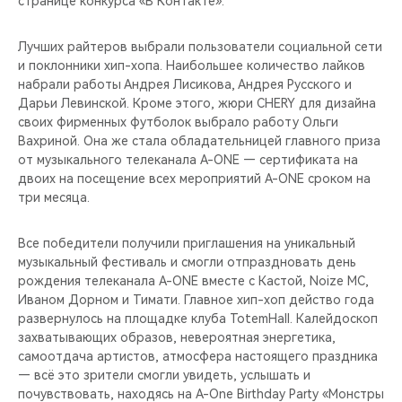
странице конкурса «В Контакте».
CHERY REMOTE
Лучших райтеров выбрали пользователи социальной сети
CHERY И СПОРТ
и поклонники хип-хопа. Наибольшее количество лайков
набрали работы Андрея Лисикова, Андрея Русского и
НАШИ МЕРОПРИЯТИЯ
Дарьи Левинской. Кроме этого, жюри CHERY для дизайна
своих фирменных футболок выбрало работу Ольги
ВИДЕООБЗОРЫ
Вахриной. Она же стала обладательницей главного приза
от музыкального телеканала A-ONE — сертификата на
двоих на посещение всех мероприятий A-ONE сроком на
CHERY ДЛЯ ДЕТЕЙ
три месяца.
Все победители получили приглашения на уникальный
музыкальный фестиваль и смогли отпраздновать день
рождения телеканала A-ONE вместе с Кастой, Noize MC,
Иваном Дорном и Тимати. Главное хип-хоп действо года
развернулось на площадке клуба TotemHall. Калейдоскоп
захватывающих образов, невероятная энергетика,
самоотдача артистов, атмосфера настоящего праздника
— всё это зрители смогли увидеть, услышать и
почувствовать, находясь на A-One Birthday Party «Монстры