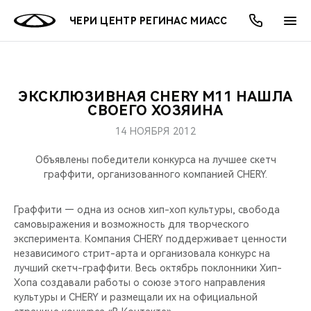
ЧЕРИ ЦЕНТР РЕГИНАС МИАСС
ЭКСКЛЮЗИВНАЯ CHERY М11 НАШЛА
ОНЛАЙН СЕРВИСЫ
ПОКУПАТЕЛЯМ
ВЛАДЕЛЬЦАМ
О КОМПАНИИ
МИР CHERY
МОДЕЛИ
АКЦИИ
СВОЕГО ХОЗЯИНА
14 НОЯБРЯ 2012
ВЫБОР И ПОКУПКА
СЕРВИС
АКСЕССУАРЫ
ВЫГОДЫ И АКЦИИ
ВЫБОР И ПОКУПКА
О НАС
ВСЕ МОДЕЛИ
Объявлены победители конкурса на лучшее скетч
КРЕДИТ И СТРАХОВАНИЕ
ЗАПЧАСТИ И АКСЕССУАРЫ
О БРЕНДЕ
КРЕДИТ
МЫ В СОЦСЕТЯХ
граффити, организованного компанией CHERY.
КРОССОВЕРЫ
ПОДДЕРЖКА
CHERY В СОЦСЕТЯХ
Граффити — одна из основ хип-хоп культуры, свобода
СЕДАНЫ
самовыражения и возможность для творческого
эксперимента. Компания CHERY поддерживает ценности
CHERY CONNECT
ЛЮДИ CHERY
независимого стрит-арта и организовала конкурс на
НОВИНКИ
лучший скетч-граффити. Весь октябрь поклонники Хип-
БЛАГОТВОРИТЕЛЬНОСТЬ
Хопа создавали работы о союзе этого направления
культуры и CHERY и размещали их на официальной