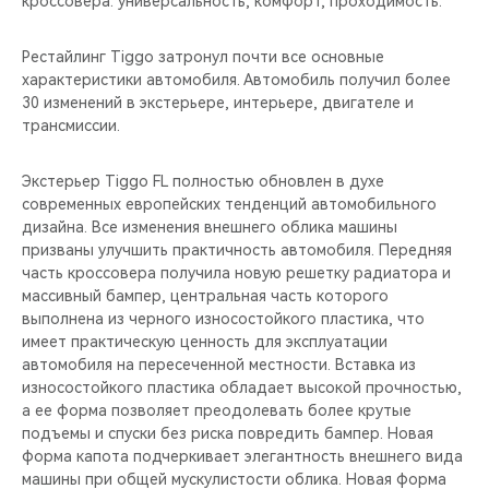
кроссовера: универсальность, комфорт, проходимость.
CHERY REMOTE
Рестайлинг Tiggo затронул почти все основные
CHERY И СПОРТ
характеристики автомобиля. Автомобиль получил более
30 изменений в экстерьере, интерьере, двигателе и
НАШИ МЕРОПРИЯТИЯ
трансмиссии.
ВИДЕООБЗОРЫ
Экстерьер Tiggo FL полностью обновлен в духе
современных европейских тенденций автомобильного
CHERY ДЛЯ ДЕТЕЙ
дизайна. Все изменения внешнего облика машины
призваны улучшить практичность автомобиля. Передняя
часть кроссовера получила новую решетку радиатора и
массивный бампер, центральная часть которого
выполнена из черного износостойкого пластика, что
имеет практическую ценность для эксплуатации
автомобиля на пересеченной местности. Вставка из
износостойкого пластика обладает высокой прочностью,
а ее форма позволяет преодолевать более крутые
подъемы и спуски без риска повредить бампер. Новая
форма капота подчеркивает элегантность внешнего вида
машины при общей мускулистости облика. Новая форма