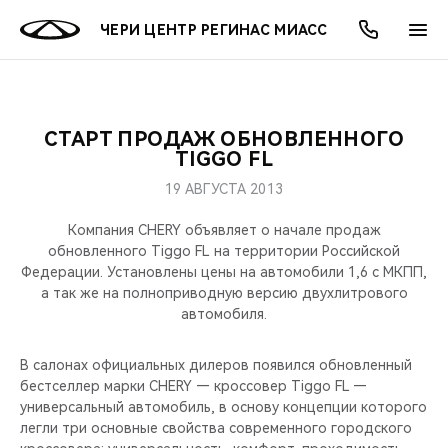
ЧЕРИ ЦЕНТР РЕГИНАС МИАСС
СТАРТ ПРОДАЖ ОБНОВЛЕННОГО
ОНЛАЙН СЕРВИСЫ
ПОКУПАТЕЛЯМ
ВЛАДЕЛЬЦАМ
О КОМПАНИИ
МИР CHERY
МОДЕЛИ
АКЦИИ
TIGGO FL
19 АВГУСТА 2013
ВЫБОР И ПОКУПКА
СЕРВИС
АКСЕССУАРЫ
ВЫГОДЫ И АКЦИИ
ВЫБОР И ПОКУПКА
О НАС
ВСЕ МОДЕЛИ
Компания CHERY объявляет о начале продаж
КРЕДИТ И СТРАХОВАНИЕ
ЗАПЧАСТИ И АКСЕССУАРЫ
О БРЕНДЕ
КРЕДИТ
МЫ В СОЦСЕТЯХ
обновленного Tiggo FL на территории Российской
КРОССОВЕРЫ
Федерации. Установлены цены на автомобили 1,6 с МКПП,
а так же на полноприводную версию двухлитрового
ПОДДЕРЖКА
CHERY В СОЦСЕТЯХ
автомобиля.
СЕДАНЫ
CHERY CONNECT
ЛЮДИ CHERY
В салонах официальных дилеров появился обновленный
НОВИНКИ
бестселлер марки CHERY — кроссовер Tiggo FL —
БЛАГОТВОРИТЕЛЬНОСТЬ
универсальный автомобиль, в основу концепции которого
легли три основные свойства современного городского