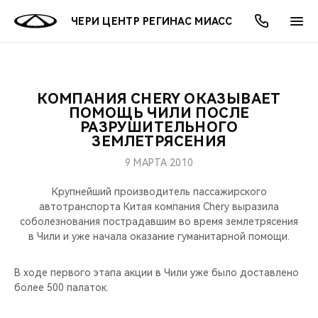
ЧЕРИ ЦЕНТР РЕГИНАС МИАСС
КОМПАНИЯ CHERY ОКАЗЫВАЕТ
ОНЛАЙН СЕРВИСЫ
ПОКУПАТЕЛЯМ
ВЛАДЕЛЬЦАМ
О КОМПАНИИ
МИР CHERY
МОДЕЛИ
АКЦИИ
ПОМОЩЬ ЧИЛИ ПОСЛЕ
РАЗРУШИТЕЛЬНОГО
ЗЕМЛЕТРЯСЕНИЯ
ВЫБОР И ПОКУПКА
СЕРВИС
АКСЕССУАРЫ
ВЫГОДЫ И АКЦИИ
ВЫБОР И ПОКУПКА
О НАС
ВСЕ МОДЕЛИ
9 МАРТА 2010
КРЕДИТ И СТРАХОВАНИЕ
ЗАПЧАСТИ И АКСЕССУАРЫ
О БРЕНДЕ
КРЕДИТ
МЫ В СОЦСЕТЯХ
КРОССОВЕРЫ
Крупнейший производитель пассажирского
автотранспорта Китая компания Chery выразила
ПОДДЕРЖКА
CHERY В СОЦСЕТЯХ
соболезнования пострадавшим во время землетрясения
СЕДАНЫ
в Чили и уже начала оказание гуманитарной помощи.
CHERY CONNECT
ЛЮДИ CHERY
НОВИНКИ
В ходе первого этапа акции в Чили уже было доставлено
БЛАГОТВОРИТЕЛЬНОСТЬ
более 500 палаток.