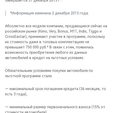
завершается 31 декабря 2013 г*.
CHERY REMOTE
*Информация изменена 2 декабря 2013 года.
CHERY И СПОРТ
Абсолютно все модели компании, продающиеся сейчас на
НАШИ МЕРОПРИЯТИЯ
российском рынке (Kimo, Very, Bonus, M11, Indis, Tiggo и
CrossEastar), принимают участие в программе, поскольку
ВИДЕООБЗОРЫ
их стоимость даже в топовых комплектациях не
превышает 750 000 руб.* В связи с этим, появилась
CHERY ДЛЯ ДЕТЕЙ
возможность приобретения любого из данных
автомобилей в кредит на льготных условиях.
Обязательными условиями покупки автомобиля по
льготной программе стали:
— максимальный срок погашения кредита (36 месяцев, то
есть 3 года),
— минимальный размер первоначального взноса (15% от
стоимости автомобиля).