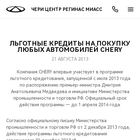
ЧЕРИ ЦЕНТР РЕГИНАС МИАСС
ЛЬГОТНЫЕ КРЕДИТЫ НА ПОКУПКУ
ОНЛАЙН СЕРВИСЫ
ПОКУПАТЕЛЯМ
ВЛАДЕЛЬЦАМ
О КОМПАНИИ
МИР CHERY
МОДЕЛИ
АКЦИИ
ЛЮБЫХ АВТОМОБИЛЕЙ CHERY
21 АВГУСТА 2013
ВЫБОР И ПОКУПКА
СЕРВИС
АКСЕССУАРЫ
ВЫГОДЫ И АКЦИИ
ВЫБОР И ПОКУПКА
О НАС
ВСЕ МОДЕЛИ
Компания CHERY впервые участвует в программе
КРЕДИТ И СТРАХОВАНИЕ
ЗАПЧАСТИ И АКСЕССУАРЫ
О БРЕНДЕ
КРЕДИТ
МЫ В СОЦСЕТЯХ
льготного кредитования, запущенной с июля 2013 года
КРОССОВЕРЫ
по распоряжению премьер-министра Дмитрия
Анатольевича Медведева и инициативе Министерства
ПОДДЕРЖКА
CHERY В СОЦСЕТЯХ
промышленности и торговли РФ. Официальный срок
СЕДАНЫ
действия программы — до 1 апреля 2014 года.
CHERY CONNECT
ЛЮДИ CHERY
НОВИНКИ
Согласно официальному письму Министерства
БЛАГОТВОРИТЕЛЬНОСТЬ
промышленности и торговли РФ от 2 декабря 2013 года,
действие программы льготного кредитования