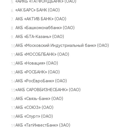
«АИКБ «ТАТФОНДБАНК» (ОАО)
«АК БАРС» БАНК (ОАО)
АКБ «АКТИВ БАНК» (ОАО)
АКБ «Башкомснаббанк» (ОАО)
АКБ «БТА-Казань» (ОАО)
АКБ «Московский Индустриальный банк» (ОАО)
АКБ «МОСОБЛБАНК» (ОАО)
АКБ «Новация» (ОАО)
АКБ «РОСБАНК» (ОАО)
АКБ «РосЕвроБанк» (ОАО)
«АКБ САРОВБИЗНЕСБАНК» (ОАО)
АКБ «Связь-Банк» (ОАО)
АКБ «СОЮЗ» (ОАО)
АКБ «Спурт» (ОАО)
АКБ «ТатИнвестБанк» (ЗАО)