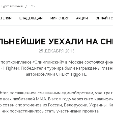
 Тургоякское ш., д. 3/19
АТЕЛЯМ
ВЛАДЕЛЬЦАМ
МИР CHERY
АКЦИИ
ОНЛАЙН 
ЛЬНЕЙШИЕ УЕХАЛИ НА CH
25 ДЕКАБРЯ 2013
спорткомплексе «Олимпийский» в Москве состоялся фин
-1 Fighter. Победители турнира были награждены глав
автомобилями CHERY Tiggo FL.
ghter, посвященное смешанным единоборствам, уже трет
е всех любителей MMA. В этом году через сито квалифи
 сотен спортсменов из России, Белоруссии, Украины, Ка
из них посчастливилось стать участниками проекта.