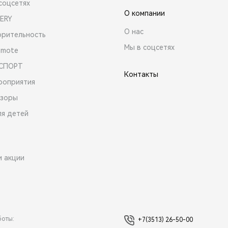
соцсетях
О компании
ERY
О нас
орительность
Мы в соцсетях
emote
 СПОРТ
Контакты
роприятия
зоры
ля детей
и акции
боты:
+7(3513) 26-50-00