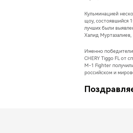
Кульминацией неско
щоу, состоявшийся 
лучших были выявлен
Халид Муртазалиев, 
Именно победители 
CHERY Tiggo FL от 
M-1 Fighter получил
российском и миров
Поздравляе