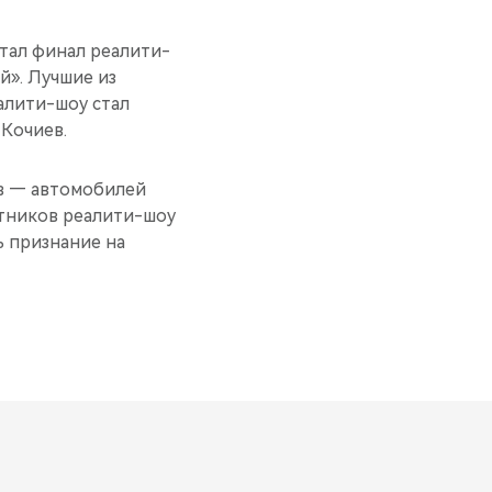
тал финал реалити-
й». Лучшие из
алити-шоу стал
 Кочиев.
ов — автомобилей
стников реалити-шоу
ь признание на