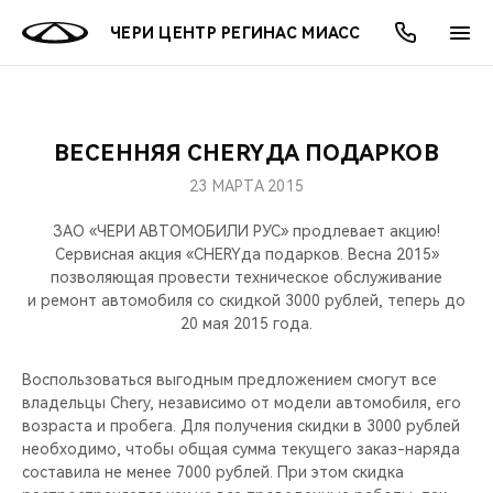
ЧЕРИ ЦЕНТР РЕГИНАС МИАСС
ВЕСЕННЯЯ CHERYДА ПОДАРКОВ
ОНЛАЙН СЕРВИСЫ
ПОКУПАТЕЛЯМ
ВЛАДЕЛЬЦАМ
О КОМПАНИИ
МИР CHERY
МОДЕЛИ
АКЦИИ
23 МАРТА 2015
ВЫБОР И ПОКУПКА
СЕРВИС
АКСЕССУАРЫ
ВЫГОДЫ И АКЦИИ
ВЫБОР И ПОКУПКА
О НАС
ВСЕ МОДЕЛИ
ЗАО «ЧЕРИ АВТОМОБИЛИ РУС» продлевает акцию!
Сервисная акция «CHERYда подарков. Весна 2015»
КРЕДИТ И СТРАХОВАНИЕ
ЗАПЧАСТИ И АКСЕССУАРЫ
О БРЕНДЕ
КРЕДИТ
МЫ В СОЦСЕТЯХ
позволяющая провести техническое обслуживание
КРОССОВЕРЫ
и ремонт автомобиля со скидкой 3000 рублей, теперь до
20 мая 2015 года.
ПОДДЕРЖКА
CHERY В СОЦСЕТЯХ
СЕДАНЫ
Воспользоваться выгодным предложением смогут все
CHERY CONNECT
ЛЮДИ CHERY
владельцы Chery, независимо от модели автомобиля, его
НОВИНКИ
возраста и пробега. Для получения скидки в 3000 рублей
БЛАГОТВОРИТЕЛЬНОСТЬ
необходимо, чтобы общая сумма текущего заказ-наряда
составила не менее 7000 рублей. При этом скидка