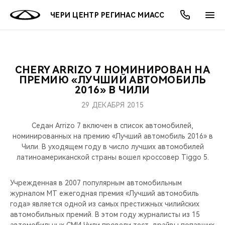
ЧЕРИ ЦЕНТР РЕГИНАС МИАСС
CHERY ARRIZO 7 НОМИНИРОВАН НА
ОНЛАЙН СЕРВИСЫ
ПОКУПАТЕЛЯМ
ВЛАДЕЛЬЦАМ
О КОМПАНИИ
МИР CHERY
МОДЕЛИ
АКЦИИ
ПРЕМИЮ «ЛУЧШИЙ АВТОМОБИЛЬ
2016» В ЧИЛИ
ВЫБОР И ПОКУПКА
СЕРВИС
АКСЕССУАРЫ
ВЫГОДЫ И АКЦИИ
ВЫБОР И ПОКУПКА
О НАС
ВСЕ МОДЕЛИ
29 ДЕКАБРЯ 2015
КРЕДИТ И СТРАХОВАНИЕ
ЗАПЧАСТИ И АКСЕССУАРЫ
О БРЕНДЕ
КРЕДИТ
МЫ В СОЦСЕТЯХ
Седан Arrizo 7 включен в список автомобилей,
КРОССОВЕРЫ
номинированных на премию «Лучший автомобиль 2016» в
Чили. В уходящем году в число лучших автомобилей
ПОДДЕРЖКА
CHERY В СОЦСЕТЯХ
латиноамериканской страны вошел кроссовер Tiggo 5.
СЕДАНЫ
CHERY CONNECT
ЛЮДИ CHERY
Учрежденная в 2007 популярным автомобильным
НОВИНКИ
журналом MT ежегодная премия «Лучший автомобиль
БЛАГОТВОРИТЕЛЬНОСТЬ
года» является одной из самых престижных чилийских
автомобильных премий. В этом году журналисты из 15