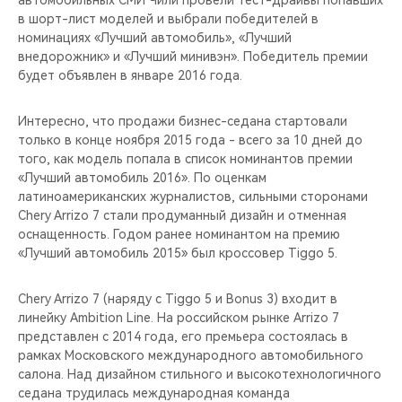
автомобильных СМИ Чили провели тест-драйвы попавших
CHERY REMOTE
в шорт-лист моделей и выбрали победителей в
номинациях «Лучший автомобиль», «Лучший
CHERY И СПОРТ
внедорожник» и «Лучший минивэн». Победитель премии
будет объявлен в январе 2016 года.
НАШИ МЕРОПРИЯТИЯ
Интересно, что продажи бизнес-седана стартовали
ВИДЕООБЗОРЫ
только в конце ноября 2015 года - всего за 10 дней до
того, как модель попала в список номинантов премии
«Лучший автомобиль 2016». По оценкам
CHERY ДЛЯ ДЕТЕЙ
латиноамериканских журналистов, сильными сторонами
Chery Arrizo 7 стали продуманный дизайн и отменная
оснащенность. Годом ранее номинантом на премию
«Лучший автомобиль 2015» был кроссовер Tiggo 5.
Chery Arrizo 7 (наряду с Tiggo 5 и Bonus 3) входит в
линейку Ambition Line. На российском рынке Arrizo 7
представлен с 2014 года, его премьера состоялась в
рамках Московского международного автомобильного
салона. Над дизайном стильного и высокотехнологичного
седана трудилась международная команда