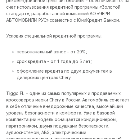
рекомендованной цены автомобиля - обеспечивается за
CHERY REMOTE
счет использования кредитной программы «Золотой
стандарт», разработанной компанией АО «ЧЕРИ
CHERY И СПОРТ
АВТОМОБИЛИ РУС» совместно с ЮниКредит Банком.
НАШИ МЕРОПРИЯТИЯ
Условия специальной кредитной программы:
ВИДЕООБЗОРЫ
первоначальный взнос - от 20%;
срок кредита - от 1 года до 5 лет;
CHERY ДЛЯ ДЕТЕЙ
оформление кредита по двум документам в
дилерских центрах Chery.
Tiggo FL – один из самых популярных и продаваемых
кроссоверов марки Chery в России. Автомобиль сочетает
в себе отличные внедорожные качества, высочайший
уровень безопасности и комфорта. Уже в базовой
комплектации модель оснащается кондиционером,
парктроником, двумя подушками безопасности,
аудиосистемой, ABS, электрическими