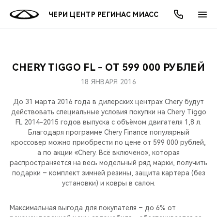
ЧЕРИ ЦЕНТР РЕГИНАС МИАСС
CHERY TIGGO FL - ОТ 599 000 РУБЛЕЙ
ОНЛАЙН СЕРВИСЫ
ПОКУПАТЕЛЯМ
ВЛАДЕЛЬЦАМ
О КОМПАНИИ
МИР CHERY
МОДЕЛИ
АКЦИИ
18 ЯНВАРЯ 2016
ВЫБОР И ПОКУПКА
СЕРВИС
АКСЕССУАРЫ
ВЫГОДЫ И АКЦИИ
ВЫБОР И ПОКУПКА
О НАС
ВСЕ МОДЕЛИ
До 31 марта 2016 года в дилерских центрах Chery будут
действовать специальные условия покупки на Chery Tiggo
КРЕДИТ И СТРАХОВАНИЕ
ЗАПЧАСТИ И АКСЕССУАРЫ
О БРЕНДЕ
КРЕДИТ
МЫ В СОЦСЕТЯХ
FL 2014-2015 годов выпуска c объёмом двигателя 1,8 л.
КРОССОВЕРЫ
Благодаря программе Chery Finance популярный
кроссовер можно приобрести по цене от 599 000 рублей,
ПОДДЕРЖКА
CHERY В СОЦСЕТЯХ
а по акции «Chery. Всё включено», которая
СЕДАНЫ
распространяется на весь модельный ряд марки, получить
CHERY CONNECT
ЛЮДИ CHERY
подарки – комплект зимней резины, защита картера (без
установки) и ковры в салон.
НОВИНКИ
БЛАГОТВОРИТЕЛЬНОСТЬ
Максимальная выгода для покупателя – до 6% от