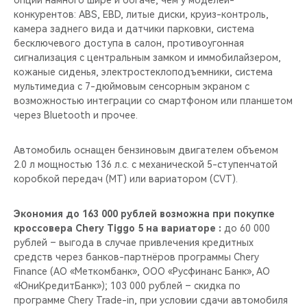
опций намного шире и богаче, чем у моделей-
CHERY REMOTE
конкурентов: ABS, EBD, литые диски, круиз-контроль,
камера заднего вида и датчики парковки, система
CHERY И СПОРТ
бесключевого доступа в салон, противоугонная
сигнализация с центральным замком и иммобилайзером,
НАШИ МЕРОПРИЯТИЯ
кожаные сиденья, электростеклоподъемники, система
мультимедиа с 7-дюймовым сенсорным экраном c
возможностью интеграции со смартфоном или планшетом
ВИДЕООБЗОРЫ
через Bluetooth и прочее.
CHERY ДЛЯ ДЕТЕЙ
Автомобиль оснащен бензиновым двигателем объемом
2.0 л мощностью 136 л.с. с механической 5-ступенчатой
коробкой передач (MT) или вариатором (CVT).
Экономия до 163 000 рублей возможна при покупке
кроссовера Chery Tiggo 5 на вариаторе :
до 60 000
рублей – выгода в случае привлечения кредитных
средств через банков-партнёров программы Chery
Finance (АО «Меткомбанк», ООО «Русфинанс Банк», АО
«ЮниКредитБанк»); 103 000 рублей – скидка по
программе Chery Trade-in, при условии сдачи автомобиля