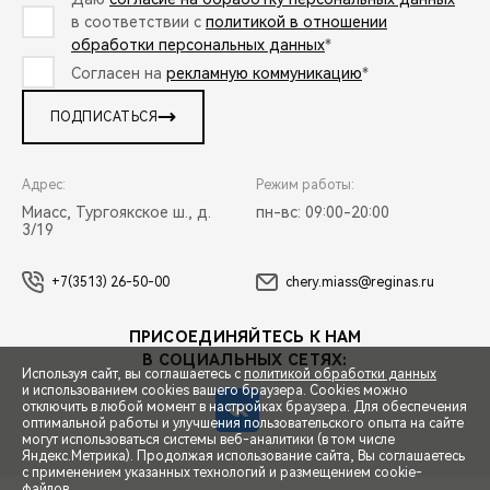
в соответствии с
политикой в отношении
обработки персональных данных
*
Согласен на
рекламную коммуникацию
*
ПОДПИСАТЬСЯ
Адрес:
Режим работы:
Миасс, Тургоякское ш., д.
пн-вс: 09:00-20:00
3/19
+7(3513) 26-50-00
chery.miass@reginas.ru
ПРИСОЕДИНЯЙТЕСЬ К НАМ
В СОЦИАЛЬНЫХ СЕТЯХ:
Используя сайт, вы соглашаетесь с
политикой обработки данных
и использованием cookies вашего браузера. Cookies можно
отключить в любой момент в настройках браузера. Для обеспечения
оптимальной работы и улучшения пользовательского опыта на сайте
могут использоваться системы веб-аналитики (в том числе
СПЕЦПРЕДЛОЖЕНИЯ
Яндекс.Метрика). Продолжая использование сайта, Вы соглашаетесь
с применением указанных технологий и размещением cookie-
файлов.