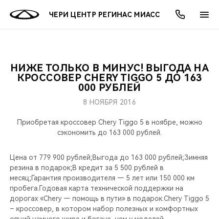
ЧЕРИ ЦЕНТР РЕГИНАС МИАСС
НИЖЕ ТОЛЬКО В МИНУС! ВЫГОДА НА
ОНЛАЙН СЕРВИСЫ
ПОКУПАТЕЛЯМ
ВЛАДЕЛЬЦАМ
О КОМПАНИИ
МИР CHERY
МОДЕЛИ
АКЦИИ
КРОССОВЕР CHERY TIGGO 5 ДО 163
000 РУБЛЕЙ
ВЫБОР И ПОКУПКА
СЕРВИС
АКСЕССУАРЫ
ВЫГОДЫ И АКЦИИ
ВЫБОР И ПОКУПКА
О НАС
ВСЕ МОДЕЛИ
8 НОЯБРЯ 2016
КРЕДИТ И СТРАХОВАНИЕ
ЗАПЧАСТИ И АКСЕССУАРЫ
О БРЕНДЕ
КРЕДИТ
МЫ В СОЦСЕТЯХ
Приобретая кроссовер Chery Tiggo 5 в ноябре, можно
КРОССОВЕРЫ
сэкономить до 163 000 рублей.
ПОДДЕРЖКА
CHERY В СОЦСЕТЯХ
Цена от 779 900 рублей;Выгода до 163 000 рублей;Зимняя
СЕДАНЫ
резина в подарок;В кредит за 5 500 рублей в
CHERY CONNECT
ЛЮДИ CHERY
месяц;Гарантия производителя — 5 лет или 150 000 км
НОВИНКИ
пробега.Годовая карта технической поддержки на
БЛАГОТВОРИТЕЛЬНОСТЬ
дорогах «Chery — помощь в пути» в подарок.Chery Tiggo 5
– кроссовер, в котором набор полезных и комфортных