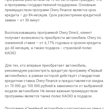
CHERY REMOTE
и программы государственной поддержки. Основным
преимуществом программ Chery Finance является срок
CHERY И СПОРТ
кредита – до 84 месяцев. Срок рассмотрения кредитной
заявки – от 30 минут.
НАШИ МЕРОПРИЯТИЯ
Воспользовавшись программой Chery Direct, клиент
получает возможность приобрести автомобиль Chery по
ВИДЕООБЗОРЫ
сниженной ставке – от 6,17% годовых и сроком кредита
до 60 месяцев, а также подарок - страховой полис
CHERY ДЛЯ ДЕТЕЙ
КАСКО.
Для тех, кто впервые приобретает автомобиль,
рекомендуем рассмотреть кредитую программу «Первый
автомобиль», в рамках которой действует стандартная
кредитная ставка Chery Finance и предоставляется скидка
от 70 000 до 100 000 рублей в зависимости от выбранной
модели автомобиля. Не менее важным преимуществом
программы является также полис КАСКО в подарок.
Программа «Семейный автомобиль» рассчитана на семьи с