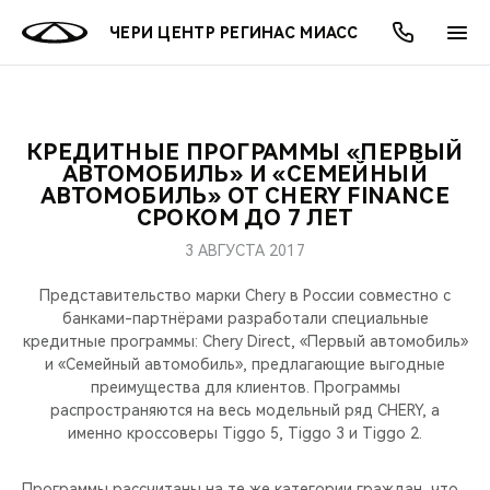
ЧЕРИ ЦЕНТР РЕГИНАС МИАСС
КРЕДИТНЫЕ ПРОГРАММЫ «ПЕРВЫЙ
ОНЛАЙН СЕРВИСЫ
ПОКУПАТЕЛЯМ
ВЛАДЕЛЬЦАМ
О КОМПАНИИ
МИР CHERY
МОДЕЛИ
АКЦИИ
АВТОМОБИЛЬ» И «СЕМЕЙНЫЙ
АВТОМОБИЛЬ» ОТ CHERY FINANCE
СРОКОМ ДО 7 ЛЕТ
ВЫБОР И ПОКУПКА
СЕРВИС
АКСЕССУАРЫ
ВЫГОДЫ И АКЦИИ
ВЫБОР И ПОКУПКА
О НАС
ВСЕ МОДЕЛИ
3 АВГУСТА 2017
КРЕДИТ И СТРАХОВАНИЕ
ЗАПЧАСТИ И АКСЕССУАРЫ
О БРЕНДЕ
КРЕДИТ
МЫ В СОЦСЕТЯХ
КРОССОВЕРЫ
Представительство марки Chery в России совместно с
банками-партнёрами разработали специальные
ПОДДЕРЖКА
CHERY В СОЦСЕТЯХ
кредитные программы: Chery Direct, «Первый автомобиль»
СЕДАНЫ
и «Семейный автомобиль», предлагающие выгодные
CHERY CONNECT
ЛЮДИ CHERY
преимущества для клиентов. Программы
распространяются на весь модельный ряд CHERY, а
НОВИНКИ
именно кроссоверы Tiggo 5, Tiggo 3 и Tiggo 2.
БЛАГОТВОРИТЕЛЬНОСТЬ
Программы рассчитаны на те же категории граждан, что