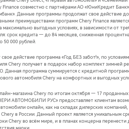
раммы Chery Direct, «Первый автомобиль» и «Семейный
y Finance совместно с партнёрами АО «ЮниКредит Банк
мбанк». Данные программы продолжат свое действие до
овными преимуществами программ Chery Finance являетс
 максимально выгодных условиях, в зависимости от тр
я: срок кредита — до 84 месяцев, сниженная процентна
о 50 000 рублей.
свое действие программа «Год БЕЗ забот!», по условия
ля Chery получает в подарок набор комплект зимней ре
О. Данная программа суммируется с кредитной программ
ового автомобиля Chery на комфортных и выгодных усл
лайн-магазина Chery по итогам октября — 17 проданных
«ЧЕРИ АВТОМОБИЛИ РУС» предоставляет клиентам возм
втомобили онлайн, как на складах дилерских компаний, 
Chery в России. Данный проект является уникальным с
и Chery во всём мире, и в планах концерна перенести 
тствия марки.