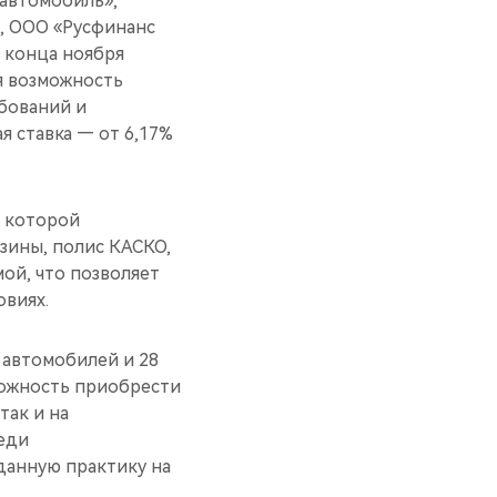
 автомобиль»,
», ООО «Русфинанс
 конца ноября
я возможность
ебований и
я ставка — от 6,17%
м которой
зины, полис КАСКО,
ой, что позволяет
овиях.
 автомобилей и 28
ожность приобрести
так и на
реди
данную практику на