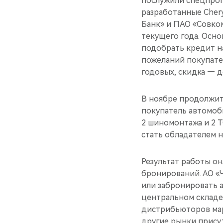
послужили спецпрог
разработанные Cher
Банк» и ПАО «Совко
текущего года. Осн
подобрать кредит на
пожеланий покупател
годовых, скидка — д
В ноябре продолжит 
покупатель автомоби
2 шиномонтажа и 2 Т
стать обладателем н
Результат работы он
бронирований. АО 
или забронировать а
центральном складе 
дистрибьюторов марк
другие рынки прису