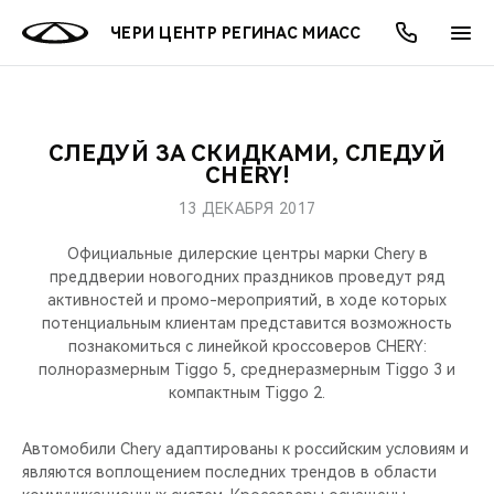
ЧЕРИ ЦЕНТР РЕГИНАС МИАСС
СЛЕДУЙ ЗА СКИДКАМИ, СЛЕДУЙ
ОНЛАЙН СЕРВИСЫ
ПОКУПАТЕЛЯМ
ВЛАДЕЛЬЦАМ
О КОМПАНИИ
МИР CHERY
МОДЕЛИ
АКЦИИ
CHERY!
13 ДЕКАБРЯ 2017
ВЫБОР И ПОКУПКА
СЕРВИС
АКСЕССУАРЫ
ВЫГОДЫ И АКЦИИ
ВЫБОР И ПОКУПКА
О НАС
ВСЕ МОДЕЛИ
Официальные дилерские центры марки Chery в
КРЕДИТ И СТРАХОВАНИЕ
ЗАПЧАСТИ И АКСЕССУАРЫ
О БРЕНДЕ
КРЕДИТ
МЫ В СОЦСЕТЯХ
преддверии новогодних праздников проведут ряд
КРОССОВЕРЫ
активностей и промо-мероприятий, в ходе которых
потенциальным клиентам представится возможность
ПОДДЕРЖКА
CHERY В СОЦСЕТЯХ
познакомиться с линейкой кроссоверов CHERY:
СЕДАНЫ
полноразмерным Tiggo 5, среднеразмерным Tiggo 3 и
CHERY CONNECT
ЛЮДИ CHERY
компактным Tiggo 2.
НОВИНКИ
БЛАГОТВОРИТЕЛЬНОСТЬ
Автомобили Chery адаптированы к российским условиям и
являются воплощением последних трендов в области