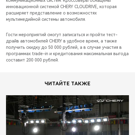
коммуникационных систем. Кроссоверы оснащены
CHERY REMOTE
инновационной системой CHERY CLOUDRIVE, которая
расширяет представление о возможностях
CHERY И СПОРТ
мультимедийной системы автомобиля.
НАШИ МЕРОПРИЯТИЯ
Гости мероприятий смогут записаться и пройти тест-
драйв автомобилей CHERY в удобное время, а также
ВИДЕООБЗОРЫ
получить скидку до 50 000 рублей, а в случае участия в
программах trade-in и кредитования максимальная выгода
составит 200 000 рублей.
CHERY ДЛЯ ДЕТЕЙ
ЧИТАЙТЕ ТАКЖЕ