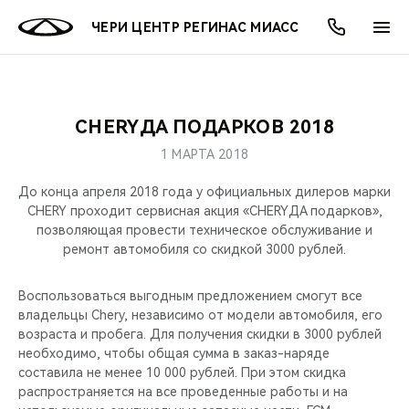
ЧЕРИ ЦЕНТР РЕГИНАС МИАСС
CHERYДА ПОДАРКОВ 2018
ОНЛАЙН СЕРВИСЫ
ПОКУПАТЕЛЯМ
ВЛАДЕЛЬЦАМ
О КОМПАНИИ
МИР CHERY
МОДЕЛИ
АКЦИИ
1 МАРТА 2018
ВЫБОР И ПОКУПКА
СЕРВИС
АКСЕССУАРЫ
ВЫГОДЫ И АКЦИИ
ВЫБОР И ПОКУПКА
О НАС
ВСЕ МОДЕЛИ
До конца апреля 2018 года у официальных дилеров марки
CHERY проходит сервисная акция «CHERYДА подарков»,
КРЕДИТ И СТРАХОВАНИЕ
ЗАПЧАСТИ И АКСЕССУАРЫ
О БРЕНДЕ
КРЕДИТ
МЫ В СОЦСЕТЯХ
позволяющая провести техническое обслуживание и
КРОССОВЕРЫ
ремонт автомобиля со скидкой 3000 рублей.
ПОДДЕРЖКА
CHERY В СОЦСЕТЯХ
СЕДАНЫ
Воспользоваться выгодным предложением смогут все
владельцы Chery, независимо от модели автомобиля, его
CHERY CONNECT
ЛЮДИ CHERY
возраста и пробега. Для получения скидки в 3000 рублей
НОВИНКИ
необходимо, чтобы общая сумма в заказ-наряде
БЛАГОТВОРИТЕЛЬНОСТЬ
составила не менее 10 000 рублей. При этом скидка
распространяется на все проведенные работы и на