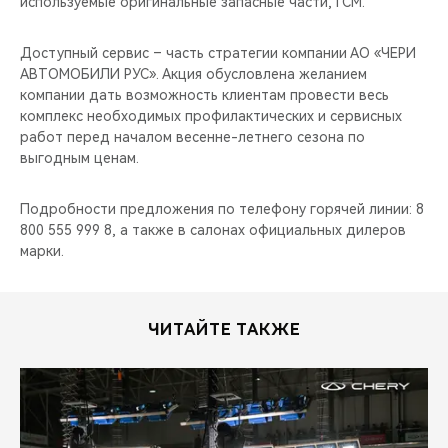
используемые оригинальные запасные части, ГСМ.
CHERY REMOTE
Доступный сервис – часть стратегии компании АО «ЧЕРИ
CHERY И СПОРТ
АВТОМОБИЛИ РУС». Акция обусловлена желанием
компании дать возможность клиентам провести весь
НАШИ МЕРОПРИЯТИЯ
комплекс необходимых профилактических и сервисных
работ перед началом весенне-летнего сезона по
ВИДЕООБЗОРЫ
выгодным ценам.
CHERY ДЛЯ ДЕТЕЙ
Подробности предложения по телефону горячей линии: 8
800 555 999 8, а также в салонах официальных дилеров
марки.
ЧИТАЙТЕ ТАКЖЕ