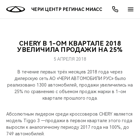
ЧЕРИ ЦЕНТР РЕГИНАС МИАСС
CHERY В 1-ОМ КВАРТАЛЕ 2018
ОНЛАЙН СЕРВИСЫ
ПОКУПАТЕЛЯМ
ВЛАДЕЛЬЦАМ
О КОМПАНИИ
МИР CHERY
МОДЕЛИ
АКЦИИ
УВЕЛИЧИЛА ПРОДАЖИ НА 25%
5 АПРЕЛЯ 2018
ВЫБОР И ПОКУПКА
СЕРВИС
АКСЕССУАРЫ
ВЫГОДЫ И АКЦИИ
ВЫБОР И ПОКУПКА
О НАС
ВСЕ МОДЕЛИ
В течение первых трёх месяцев 2018 года через
КРЕДИТ И СТРАХОВАНИЕ
ЗАПЧАСТИ И АКСЕССУАРЫ
О БРЕНДЕ
КРЕДИТ
МЫ В СОЦСЕТЯХ
дилерскую сеть АО «ЧЕРИ АВТОМОБИЛИ РУС» было
КРОССОВЕРЫ
реализовано 1300 автомобилей, продажи увеличились на
25% по сравнению с объемом продаж марки в 1-ом
ПОДДЕРЖКА
CHERY В СОЦСЕТЯХ
квартале прошлого года.
СЕДАНЫ
CHERY CONNECT
ЛЮДИ CHERY
Абсолютным лидером среди кроссоверов CHERY является
НОВИНКИ
модель Tiggo 3 —продажи в первом квартале этого года
БЛАГОТВОРИТЕЛЬНОСТЬ
выросли к аналогичному периоду 2017 года на 100%, до
749 автомобилей.