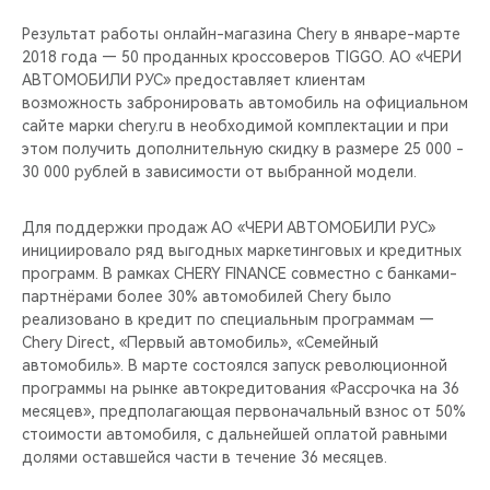
CHERY REMOTE
Результат работы онлайн-магазина Chery в январе-марте
2018 года — 50 проданных кроссоверов TIGGO. АО «ЧЕРИ
CHERY И СПОРТ
АВТОМОБИЛИ РУС» предоставляет клиентам
возможность забронировать автомобиль на официальном
НАШИ МЕРОПРИЯТИЯ
сайте марки chery.ru в необходимой комплектации и при
этом получить дополнительную скидку в размере 25 000 -
ВИДЕООБЗОРЫ
30 000 рублей в зависимости от выбранной модели.
CHERY ДЛЯ ДЕТЕЙ
Для поддержки продаж АО «ЧЕРИ АВТОМОБИЛИ РУС»
инициировало ряд выгодных маркетинговых и кредитных
программ. В рамках CHERY FINANCE совместно с банками-
партнёрами более 30% автомобилей Chery было
реализовано в кредит по специальным программам —
Chery Direct, «Первый автомобиль», «Семейный
автомобиль». В марте состоялся запуск революционной
программы на рынке автокредитования «Рассрочка на 36
месяцев», предполагающая первоначальный взнос от 50%
стоимости автомобиля, c дальнейшей оплатой равными
долями оставшейся части в течение 36 месяцев.