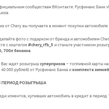
фициальным сообществам ВКонтакте: Русфинанс Банк vk
ussia
з от Chery вы получаете в момент покупки автомобиля.
Сделайте фото с подарком от бренда и автомобилем Cher
кте с хэштегом
#chery_rfb_5
и станьте участником розы
0, 700л бензина
.
 Вас ждет розыгрыш
суперпризов
– топливной карты н
40 000 рублей) от Русфинанс Банка и
комплекта зимней
И ПЕРИОД РОЗЫГРЫША
ди клиентов, купивших автомобиль в кредит в период 1