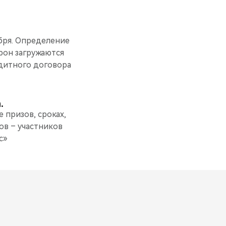
абря. Определение
рон загружаются
дитного договора
.
 призов, сроках,
ов – участников
с»