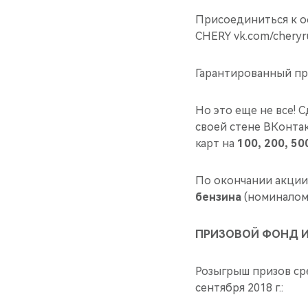
Присоединиться к о
CHERY vk.com/cheryr
Гарантированный при
Но это еще не все! 
своей стене ВКонта
карт на
100, 200, 50
По окончании акции
бензина
(номиналом 
ПРИЗОВОЙ ФОНД 
Розыгрыш призов сре
сентября 2018 г.: