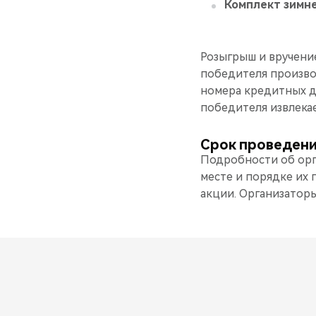
Комплект зимн
Розыгрыш и вручение
победителя произво
номера кредитных д
победителя извлекае
Срок проведения
Подробности об орга
месте и порядке их
акции. Организатор