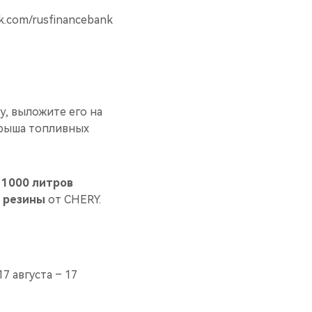
.com/rusfinancebank
y, выложите его на
грыша топливных
а
1000 литров
 резины
от CHERY.
7 августа – 17