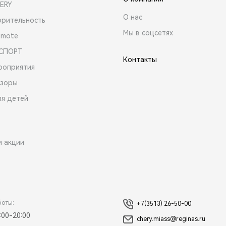
ERY
О нас
орительность
Мы в соцсетях
emote
 СПОРТ
Контакты
роприятия
зоры
ля детей
и акции
боты:
+7(3513) 26-50-00
:00-20:00
chery.miass@reginas.ru