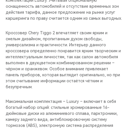
комплектации Luxury. Учитывая опциональную
CHERY REMOTE
оснащенность автомобилей и отсутствие временных зон
действия тарифа, данное предложение на рынке услуг
CHERY И СПОРТ
каршеринга по праву считается одним из самых выгодных.
НАШИ МЕРОПРИЯТИЯ
Кроссовер Chery Tiggo 2 впечатляет своим ярким и
смелым дизайном, пропитанным духом свободы,
ВИДЕООБЗОРЫ
универсализма и практичности. Интерьер данного
кроссовера определенно понравится ярким творческим и
интеллектуальным личностям, так как салон автомобиля
CHERY ДЛЯ ДЕТЕЙ
выполнен в двухцветном комбинированном решении –
чёрном и оранжевом. Особое внимание привлекает
панель приборов, которая выглядит оригинально, но при
этом считывание информации остаётся чётким и
безупречным.
Максимальная комплектация – Luxury – включает в себя
богатый набор опций: стильные хромированные 16-
дюймовые диски из алюминиевого сплава, парктроники,
камеру заднего вида, антиблокировочную систему
тормозов (ABS), электронную система распределения