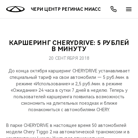
ЧЕРИ ЦЕНТР РЕГИНАС МИАСС
КАРШЕРИНГ CHERYDRIVE: 5 РУБЛЕЙ
ОНЛАЙН СЕРВИСЫ
ПОКУПАТЕЛЯМ
ВЛАДЕЛЬЦАМ
О КОМПАНИИ
МИР CHERY
МОДЕЛИ
АКЦИИ
В МИНУТУ
20 СЕНТЯБРЯ 2018
ВЫБОР И ПОКУПКА
СЕРВИС
АКСЕССУАРЫ
ВЫГОДЫ И АКЦИИ
ВЫБОР И ПОКУПКА
О НАС
ВСЕ МОДЕЛИ
До конца октября каршеринг CHERYDRIVE устанавливает
КРЕДИТ И СТРАХОВАНИЕ
ЗАПЧАСТИ И АКСЕССУАРЫ
О БРЕНДЕ
КРЕДИТ
МЫ В СОЦСЕТЯХ
специальный тариф на свои автомобили — 5 руб./мин. в
КРОССОВЕРЫ
режиме «Использование» и 2,5 руб./мин. в режиме
«Ожидание» 24 часа в сутки 7 дней в неделю. Теперь у
ПОДДЕРЖКА
CHERY В СОЦСЕТЯХ
пользователей каршеринга появилась возможность
СЕДАНЫ
сэкономить на длительных поездках и ближе
CHERY CONNECT
ЛЮДИ CHERY
познакомиться с автомобилями CHERY.
НОВИНКИ
БЛАГОТВОРИТЕЛЬНОСТЬ
В парке CHERYDRIVE в настоящее время 50 автомобилей
модели Chery Tiggo 2 на автоматической трансмиссии и в