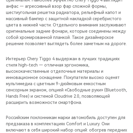
оригинален. Наиболее эффектно Chery Tiggo 4 выглядит
CHERY REMOTE
анфас — агрессивный взор фар сложной формы,
шестиугольная решетка радиатора, рельефный капот и
CHERY И СПОРТ
массивный бампер с защитной накладкой серебристого
цвета в нижней части. Отдельного внимания заслуживают
НАШИ МЕРОПРИЯТИЯ
оригинальные задние фонари, которые соединены между
собой хромированной планкой. Такое дизайнерское
решение позволяет выглядеть более заметным на дороге.
ВИДЕООБЗОРЫ
Интерьер Chery Tiggo 4 выдержан в лучших традициях
CHERY ДЛЯ ДЕТЕЙ
стиля high-tech — отличная эргономика,
высококачественные отделочные материалы и
инновационное оснащение. Покупатели высоко оценят
мультимедиа с цветным 9-дюймовым емкостным
сенсорным экраном, опцией «Свободные руки» (Bluetooth,
Hands Free) и системой Cloudrive 2.0, позволяющей
расширить возможности смартфона.
Российским поклонникам марки автомобиль доступен для
предзаказа в комплектациях Comfort и Luxury. Они
включают в себя широкий набор опций: обогрев передних