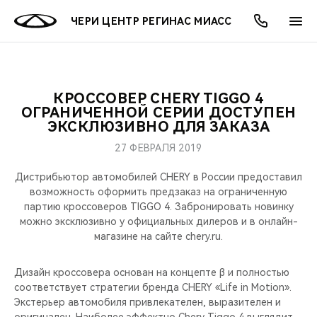
ЧЕРИ ЦЕНТР РЕГИНАС МИАСС
КРОССОВЕР CHERY TIGGO 4
ОНЛАЙН СЕРВИСЫ
ПОКУПАТЕЛЯМ
ВЛАДЕЛЬЦАМ
О КОМПАНИИ
МИР CHERY
МОДЕЛИ
АКЦИИ
ОГРАНИЧЕННОЙ СЕРИИ ДОСТУПЕН
ЭКСКЛЮЗИВНО ДЛЯ ЗАКАЗА
ВЫБОР И ПОКУПКА
СЕРВИС
АКСЕССУАРЫ
ВЫГОДЫ И АКЦИИ
ВЫБОР И ПОКУПКА
О НАС
ВСЕ МОДЕЛИ
27 ФЕВРАЛЯ 2019
КРЕДИТ И СТРАХОВАНИЕ
ЗАПЧАСТИ И АКСЕССУАРЫ
О БРЕНДЕ
КРЕДИТ
МЫ В СОЦСЕТЯХ
Дистрибьютор автомобилей CHERY в России предоставил
КРОССОВЕРЫ
возможность оформить предзаказ на ограниченную
партию кроссоверов TIGGO 4. Забронировать новинку
ПОДДЕРЖКА
CHERY В СОЦСЕТЯХ
можно эксклюзивно у официальных дилеров и в онлайн-
СЕДАНЫ
магазине на сайте chery.ru.
CHERY CONNECT
ЛЮДИ CHERY
НОВИНКИ
Дизайн кроссовера основан на концепте β и полностью
БЛАГОТВОРИТЕЛЬНОСТЬ
соответствует стратегии бренда CHERY «Life in Motion».
Экстерьер автомобиля привлекателен, выразителен и