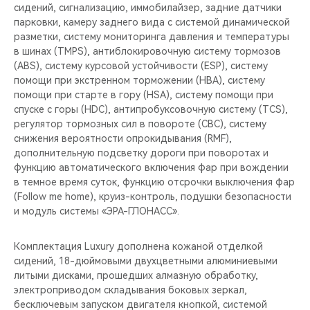
сидений, сигнализацию, иммобилайзер, задние датчики
парковки, камеру заднего вида с системой динамической
разметки, систему мониторинга давления и температуры
в шинах (TMPS), антиблокировочную систему тормозов
(ABS), систему курсовой устойчивости (ESP), систему
помощи при экстренном торможении (HBA), систему
помощи при старте в гору (HSA), систему помощи при
спуске с горы (HDC), антипробуксовочную систему (TCS),
регулятор тормозных сил в повороте (CBC), систему
снижения вероятности опрокидывания (RMF),
дополнительную подсветку дороги при поворотах и
функцию автоматического включения фар при вождении
в темное время суток, функцию отсрочки выключения фар
(Follow me home), круиз-контроль, подушки безопасности
и модуль системы «ЭРА-ГЛОНАСС».
Комплектация Luxury дополнена кожаной отделкой
сидений, 18-дюймовыми двухцветными алюминиевыми
литыми дисками, прошедших алмазную обработку,
электроприводом складывания боковых зеркал,
бесключевым запуском двигателя кнопкой, системой