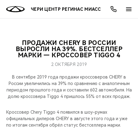
ЧЕРИ ЦЕНТР РЕГИНАС МИАСС
ПРОДАЖИ CHERY В РОССИИ
ОНЛАЙН СЕРВИСЫ
ПОКУПАТЕЛЯМ
ВЛАДЕЛЬЦАМ
О КОМПАНИИ
МИР CHERY
МОДЕЛИ
АКЦИИ
ВЫРОСЛИ НА 39%. БЕСТСЕЛЛЕР
МАРКИ — КРОССОВЕР TIGGO 4
ВЫБОР И ПОКУПКА
СЕРВИС
АКСЕССУАРЫ
ВЫГОДЫ И АКЦИИ
ВЫБОР И ПОКУПКА
О НАС
ВСЕ МОДЕЛИ
2 ОКТЯБРЯ 2019
КРЕДИТ И СТРАХОВАНИЕ
ЗАПЧАСТИ И АКСЕССУАРЫ
О БРЕНДЕ
КРЕДИТ
МЫ В СОЦСЕТЯХ
В сентябре 2019 года продажи кроссоверов CHERY в
КРОССОВЕРЫ
России увеличились на 39% по сравнению с аналогичным
периодом прошлого года и составили 602 автомобиля. На
ПОДДЕРЖКА
CHERY В СОЦСЕТЯХ
долю кроссовера Tiggo 4 пришлось 55% от всех продаж.
СЕДАНЫ
CHERY CONNECT
ЛЮДИ CHERY
Кроссовер Chery Tiggo 4 появился в шоу-румах
НОВИНКИ
официальных дилеров CHERY в августе этого года и уже
БЛАГОТВОРИТЕЛЬНОСТЬ
по итогам сентября обрёл статус бестселлера марки.