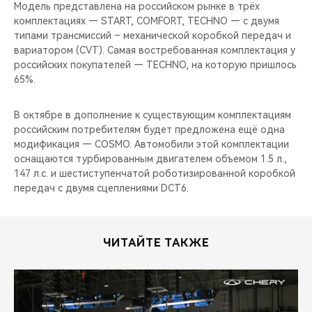
CHERY REMOTE
Модель представлена на российском рынке в трёх
комплектациях — START, COMFORT, TECHNO — с двумя
типами трансмиссий – механической коробкой передач и
CHERY И СПОРТ
вариатором (CVT). Самая востребованная комплектация у
российских покупателей — TECHNO, на которую пришлось
НАШИ МЕРОПРИЯТИЯ
65%.
ВИДЕООБЗОРЫ
В октябре в дополнение к существующим комплектациям
российским потребителям будет предложена ещё одна
CHERY ДЛЯ ДЕТЕЙ
модификация — COSMO. Автомобили этой комплектации
оснащаются турбированным двигателем объемом 1.5 л.,
147 л.с. и шестиступенчатой роботизированной коробкой
передач с двумя сцеплениями DCT6.
ЧИТАЙТЕ ТАКЖЕ