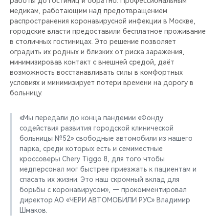
работы до гостиниц и обратно. Профессиональным
CHERY REMOTE
медикам, работающим над предотвращением
распространения коронавирусной инфекции в Москве,
CHERY И СПОРТ
городские власти предоставили бесплатное проживание
в столичных гостиницах. Это решение позволяет
НАШИ МЕРОПРИЯТИЯ
оградить их родных и близких от риска заражения,
минимизировав контакт с внешней средой, даёт
возможность восстанавливать силы в комфортных
ВИДЕООБЗОРЫ
условиях и минимизирует потери времени на дорогу в
больницу.
CHERY ДЛЯ ДЕТЕЙ
«Мы передали до конца пандемии «Фонду
содействия развития городской клинической
больницы №52» свободные автомобили из нашего
парка, среди которых есть и семиместные
кроссоверы Chery Tiggo 8, для того чтобы
медперсонал мог быстрее приезжать к пациентам и
спасать их жизни. Это наш скромный вклад для
борьбы с коронавирусом», — прокомментировал
директор АО «ЧЕРИ АВТОМОБИЛИ РУС» Владимир
Шмаков.