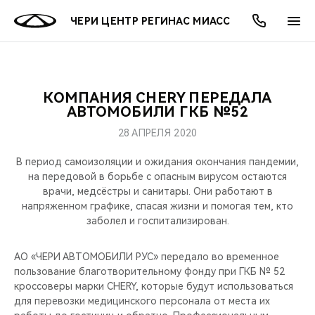
ЧЕРИ ЦЕНТР РЕГИНАС МИАСС
КОМПАНИЯ CHERY ПЕРЕДАЛА
ОНЛАЙН СЕРВИСЫ
ПОКУПАТЕЛЯМ
ВЛАДЕЛЬЦАМ
О КОМПАНИИ
МИР CHERY
МОДЕЛИ
АКЦИИ
АВТОМОБИЛИ ГКБ №52
28 АПРЕЛЯ 2020
ВЫБОР И ПОКУПКА
СЕРВИС
АКСЕССУАРЫ
ВЫГОДЫ И АКЦИИ
ВЫБОР И ПОКУПКА
О НАС
ВСЕ МОДЕЛИ
В период самоизоляции и ожидания окончания пандемии,
КРЕДИТ И СТРАХОВАНИЕ
ЗАПЧАСТИ И АКСЕССУАРЫ
О БРЕНДЕ
КРЕДИТ
МЫ В СОЦСЕТЯХ
на передовой в борьбе с опасным вирусом остаются
КРОССОВЕРЫ
врачи, медсёстры и санитары. Они работают в
напряженном графике, спасая жизни и помогая тем, кто
ПОДДЕРЖКА
CHERY В СОЦСЕТЯХ
заболел и госпитализирован.
СЕДАНЫ
CHERY CONNECT
ЛЮДИ CHERY
АО «ЧЕРИ АВТОМОБИЛИ РУС» передало во временное
НОВИНКИ
пользование благотворительному фонду при ГКБ № 52
БЛАГОТВОРИТЕЛЬНОСТЬ
кроссоверы марки CHERY, которые будут использоваться
для перевозки медицинского персонала от места их