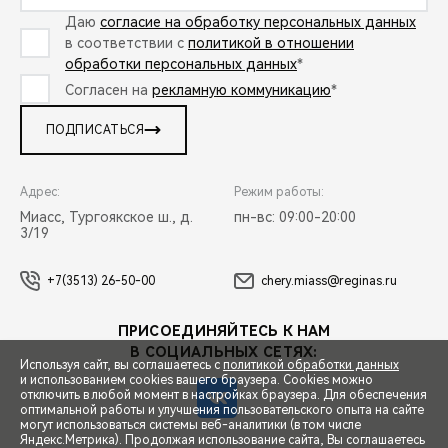
Даю
согласие на обработку персональных данных
в соответствии с
политикой в отношении
обработки персональных данных
*
Согласен на
рекламную коммуникацию
*
ПОДПИСАТЬСЯ
Адрес:
Режим работы:
Миасс, Тургоякское ш., д.
пн-вс: 09:00-20:00
3/19
+7(3513) 26-50-00
chery.miass@reginas.ru
ПРИСОЕДИНЯЙТЕСЬ К НАМ
В СОЦИАЛЬНЫХ СЕТЯХ:
Используя сайт, вы соглашаетесь с
политикой обработки данных
и использованием cookies вашего браузера. Cookies можно
отключить в любой момент в настройках браузера. Для обеспечения
оптимальной работы и улучшения пользовательского опыта на сайте
могут использоваться системы веб-аналитики (в том числе
СПЕЦПРЕДЛОЖЕНИЯ
Яндекс.Метрика). Продолжая использование сайта, Вы соглашаетесь