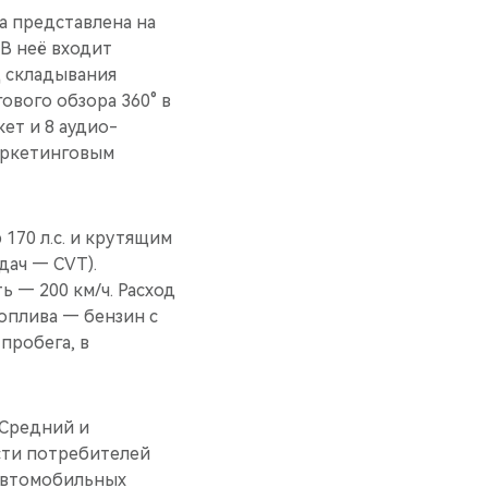
а представлена на
В неё входит
д складывания
ового обзора 360° в
ет и 8 аудио-
маркетинговым
170 л.c. и крутящим
дач — CVT).
ь — 200 км/ч. Расход
топлива — бензин с
пробега, в
«Средний и
сти потребителей
автомобильных