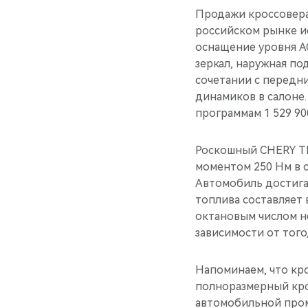
Продажи кроссовера 
российском рынке и
оснащение уровня A
зеркал, наружная по
сочетании с передни
динамиков в салоне
программам 1 529 90
Роскошный CHERY TI
моментом 250 Нм в 
Автомобиль достигае
топлива составляет 
октановым числом не
зависимости от того,
Напоминаем, что кро
полноразмерный кро
автомобильной про