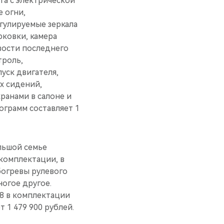
та c электрической
 огни,
гулируемые зеркала
рковки, камера
вости последнего
троль,
уск двигателя,
х сидений,
ранами в салоне и
ограмм составляет 1
льшой семье
комплектации, в
богревы рулевого
ногое другое.
8 в комплектации
 1 479 900 рублей.