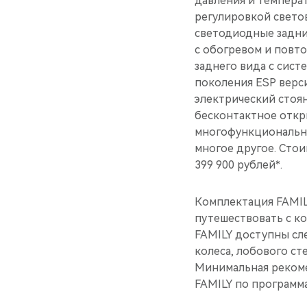
давления и темпера
регулировкой свето
светодиодные задни
с обогревом и повт
заднего вида с сист
поколения ESP верси
электрический стоя
бесконтактное откр
многофункциональное
многое другое. Сто
399 900 рублей*.
Комплектация FAMIL
путешествовать с к
FAMILY доступны сл
колеса, лобового ст
Минимальная рекоме
FAMILY по программ