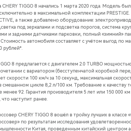
CHERY TIGGO 8 начались 1 марта 2020 года. Модель был
сключительно в максимальной комплектации PRESTIGE. 
CTIVE, а также добавлено оборудование: электроприво
дсветка под зеркалами и подсветка порогов, система круг
ми и задними датчиками парковки, полный «зимний» пак
. Стоимость автомобиля составляет с учётом выгод по 
0 рублей*.
GGO 8 предлагается с двигателем 2.0 TURBO мощностью 
сочетании с вариатором (бесступенчатой коробкой пере
т скорости 100 км/ч за 10 секунд, максимальная скорост
в смешанном цикле 8,2 л/100 км. Требование к качеству 
 менее 92. Гарантия производителя 5 лет или 150 000 км 
 что наступит ранее.
ссовер CHERY TIGGO 8 вошёл в тройку лучших в классе 
ссовер» по результатам исследования удовлетворенно
мышленности Китая, проведенным китайский центром 