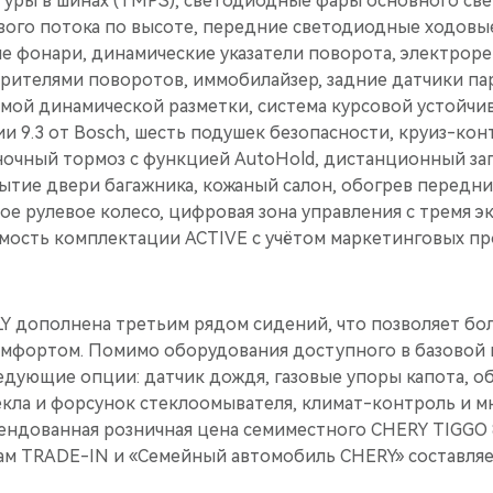
туры в шинах (TMPS), cветодиодные фары основного све
вого потока по высоте, передние светодиодные ходовые
е фонари, динамические указатели поворота, электроре
орителями поворотов, иммобилайзер, задние датчики па
емой динамической разметки, система курсовой устойчи
и 9.3 от Bosch, шесть подушек безопасности, круиз-кон
ночный тормоз с функцией AutoHold, дистанционный зап
ытие двери багажника, кожаный салон, обогрев передни
 рулевое колесо, цифровая зона управления с тремя эк
имость комплектации ACTIVE c учётом маркетинговых пр
Y дополнена третьим рядом сидений, что позволяет бо
омфортом. Помимо оборудования доступного в базовой 
едующие опции: датчик дождя, газовые упоры капота, о
екла и форсунок стеклоомывателя, климат-контроль и м
ндованная розничная цена семиместного CHERY TIGGO 
ам TRADE-IN и «Семейный автомобиль CHERY» составляет