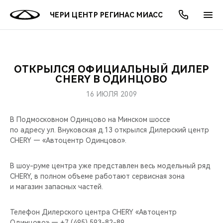
ЧЕРИ ЦЕНТР РЕГИНАС МИАСС
ОТКРЫЛСЯ ОФИЦИАЛЬНЫЙ ДИЛЕР
ОНЛАЙН СЕРВИСЫ
ПОКУПАТЕЛЯМ
ВЛАДЕЛЬЦАМ
О КОМПАНИИ
МИР CHERY
МОДЕЛИ
АКЦИИ
CHERY В ОДИНЦОВО
16 ИЮЛЯ 2009
ВЫБОР И ПОКУПКА
СЕРВИС
АКСЕССУАРЫ
ВЫГОДЫ И АКЦИИ
ВЫБОР И ПОКУПКА
О НАС
ВСЕ МОДЕЛИ
В Подмосковном Одинцово на Минском шоссе
КРЕДИТ И СТРАХОВАНИЕ
ЗАПЧАСТИ И АКСЕССУАРЫ
О БРЕНДЕ
КРЕДИТ
МЫ В СОЦСЕТЯХ
по адресу ул. Внуковская д.13 открылся Дилерский центр
КРОССОВЕРЫ
CHERY — «Автоцентр Одинцово».
ПОДДЕРЖКА
CHERY В СОЦСЕТЯХ
СЕДАНЫ
В шоу-руме центра уже представлен весь модельный ряд
CHERY CONNECT
ЛЮДИ CHERY
CHERY, в полном объеме работают сервисная зона
и магазин запасных частей.
НОВИНКИ
БЛАГОТВОРИТЕЛЬНОСТЬ
Телефон Дилерского центра CHERY «Автоцентр
Одинцово» — +7 (495) 593-82-89.