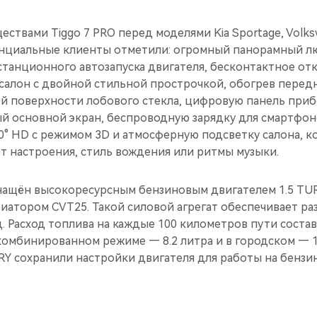
твами Tiggo 7 PRO перед моделями Kia Sportage, Volks
енциальные клиенты отметили: огромный панорамный л
станционного автозапуска двигателя, бесконтактное от
салон с двойной стильной прострочкой, обогрев передн
ей поверхности лобового стекла, цифровую панель приб
 основной экран, беспроводную зарядку для смартфон
60° HD с режимом 3D и атмосферную подсветку салона, 
т настроения, стиль вождения или ритмы музыки.
нащён высокоресурсным бензиновым двигателем 1.5 T
вариатором CVT25. Такой силовой агрегат обеспечивает ра
унд. Расход топлива на каждые 100 километров пути соста
 комбинированном режиме — 8.2 литра и в городском — 1
Y сохранили настройки двигателя для работы на бензин