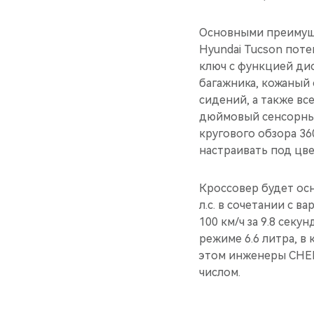
Основными преимущес
Hyundai Tucson пот
ключ с функцией ди
багажника, кожаный 
сидений, а также вс
дюймовый сенсорный
кругового обзора 3
настраивать под цве
Кроссовер будет ос
л.с. в сочетании с 
100 км/ч за 9.8 сек
режиме 6.6 литра, в
этом инженеры CHER
числом.