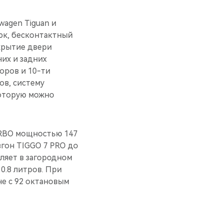
wagen Tiguan и
юк, бесконтактный
крытие двери
их и задних
оров и 10-ти
ов, систему
которую можно
URBO мощностью 147
згон TIGGO 7 PRO до
вляет в загородном
0.8 литров. При
е с 92 октановым