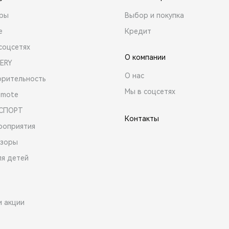
ары
Выбор и покупка
е
Кредит
соцсетях
О компании
ERY
О нас
орительность
Мы в соцсетях
emote
 СПОРТ
Контакты
роприятия
зоры
ля детей
и акции