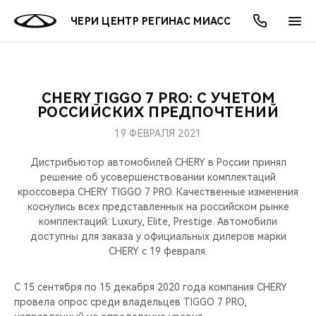
ЧЕРИ ЦЕНТР РЕГИНАС МИАСС
CHERY TIGGO 7 PRO: C УЧЕТОМ
ОНЛАЙН СЕРВИСЫ
ПОКУПАТЕЛЯМ
ВЛАДЕЛЬЦАМ
О КОМПАНИИ
МИР CHERY
МОДЕЛИ
АКЦИИ
РОССИЙСКИХ ПРЕДПОЧТЕНИЙ
19 ФЕВРАЛЯ 2021
ВЫБОР И ПОКУПКА
СЕРВИС
АКСЕССУАРЫ
ВЫГОДЫ И АКЦИИ
ВЫБОР И ПОКУПКА
О НАС
ВСЕ МОДЕЛИ
Дистрибьютор автомобилей CHERY в России принял
КРЕДИТ И СТРАХОВАНИЕ
ЗАПЧАСТИ И АКСЕССУАРЫ
О БРЕНДЕ
КРЕДИТ
МЫ В СОЦСЕТЯХ
решение об усовершенствовании комплектаций
КРОССОВЕРЫ
кроссовера CHERY TIGGO 7 PRO. Качественные изменения
коснулись всех представленных на российском рынке
ПОДДЕРЖКА
CHERY В СОЦСЕТЯХ
комплектаций: Luxury, Elite, Prestige. Автомобили
СЕДАНЫ
доступны для заказа у официальных дилеров марки
CHERY CONNECT
ЛЮДИ CHERY
CHERY c 19 февраля.
НОВИНКИ
БЛАГОТВОРИТЕЛЬНОСТЬ
С 15 сентября по 15 декабря 2020 года компания CHERY
провела опрос среди владельцев TIGGO 7 PRO,