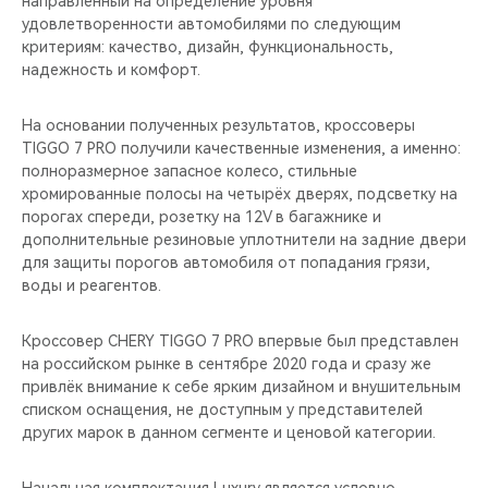
направленный на определение уровня
CHERY REMOTE
удовлетворенности автомобилями по следующим
критериям: качество, дизайн, функциональность,
CHERY И СПОРТ
надежность и комфорт.
НАШИ МЕРОПРИЯТИЯ
На основании полученных результатов, кроссоверы
TIGGO 7 PRO получили качественные изменения, а именно:
ВИДЕООБЗОРЫ
полноразмерное запасное колесо, стильные
хромированные полосы на четырёх дверях, подсветку на
порогах спереди, розетку на 12V в багажнике и
CHERY ДЛЯ ДЕТЕЙ
дополнительные резиновые уплотнители на задние двери
для защиты порогов автомобиля от попадания грязи,
воды и реагентов.
Кроссовер CHERY TIGGO 7 PRO впервые был представлен
на российском рынке в сентябре 2020 года и сразу же
привлёк внимание к себе ярким дизайном и внушительным
списком оснащения, не доступным у представителей
других марок в данном сегменте и ценовой категории.