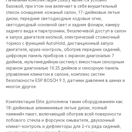
Начальная комплектация Luxury является условно
базовой, при этом она включает в себя внушительный
список оснащения: кожаный салон, 17-дюймовые литые
диски, передние светодиодные ходовые огни,
светодиодный основной свет и задние фонари, камеру
заднего вида и парктроники, бесключевой доступ в салон
и запуск двигателя кнопкой, электрический стояночный
тормоз с функцией AutoHold, дистанционный запуск
двигателя, круиз-контроль, обогрев передних сидений,
цифровую панель приборов с экраном диагональю 7
дюймов, мультимедийную систему с ёмкостным сенсорным
экраном диагональю 10.25 дюймов и сенсорную панель
управления климатом в салоне, комплекс систем
безопасности ESP BOSCH 9.3, датчики давления в шинах и
многое другое.
Комплектация Elite дополнена таким оборудованием как:
18-дюймовые алюминиевые литые диски, полный
«зимний» пакет, включающий обогрев всей поверхности
лобового стекла и форсунок омывателя, двухзонный
климат-контроль и дефлекторы для 2-го ряда сидений,