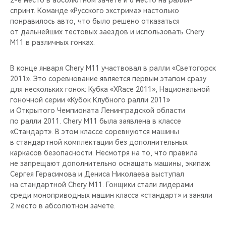
2-е место в абсолютном зачете и 8 место на ралли-
CHERY REMOTE
спринт. Команде «Русского экстрима» настолько
понравилось авто, что было решено отказаться
CHERY И СПОРТ
от дальнейших тестовых заездов и использовать Chery
M11 в различных гонках.
НАШИ МЕРОПРИЯТИЯ
В конце января Chery M11 участвовал в ралли «Светогорск
ВИДЕООБЗОРЫ
2011». Это соревнование является первым этапом сразу
для нескольких гонок: Кубка «XRace 2011», Национальной
гоночной серии «Кубок Клубного ралли 2011»
CHERY ДЛЯ ДЕТЕЙ
и Открытого Чемпионата Ленинградской области
по ралли 2011. Chery М11 была заявлена в классе
«Стандарт». В этом классе соревнуются машины
в стандартной комплектации без дополнительных
каркасов безопасности. Несмотря на то, что правила
не запрещают дополнительно оснащать машины, экипаж
Сергея Герасимова и Дениса Николаева выступал
на стандартной Chery М11. Гонщики стали лидерами
среди моноприводных машин класса «стандарт» и заняли
2 место в абсолютном зачете.