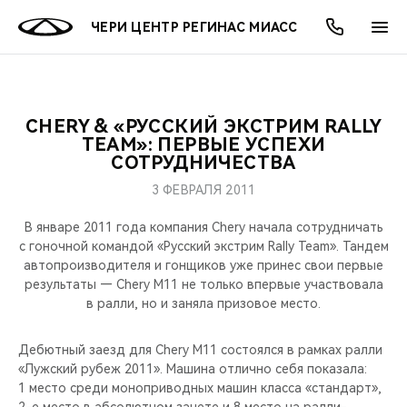
ЧЕРИ ЦЕНТР РЕГИНАС МИАСС
CHERY & «РУССКИЙ ЭКСТРИМ RALLY
ОНЛАЙН СЕРВИСЫ
ПОКУПАТЕЛЯМ
ВЛАДЕЛЬЦАМ
О КОМПАНИИ
МИР CHERY
МОДЕЛИ
АКЦИИ
TEAM»: ПЕРВЫЕ УСПЕХИ
СОТРУДНИЧЕСТВА
ВЫБОР И ПОКУПКА
СЕРВИС
АКСЕССУАРЫ
ВЫГОДЫ И АКЦИИ
ВЫБОР И ПОКУПКА
О НАС
ВСЕ МОДЕЛИ
3 ФЕВРАЛЯ 2011
КРЕДИТ И СТРАХОВАНИЕ
ЗАПЧАСТИ И АКСЕССУАРЫ
О БРЕНДЕ
КРЕДИТ
МЫ В СОЦСЕТЯХ
В январе 2011 года компания Chery начала сотрудничать
КРОССОВЕРЫ
с гоночной командой «Русский экстрим Rally Team». Тандем
автопроизводителя и гонщиков уже принес свои первые
ПОДДЕРЖКА
CHERY В СОЦСЕТЯХ
результаты — Chery M11 не только впервые участвовала
СЕДАНЫ
в ралли, но и заняла призовое место.
CHERY CONNECT
ЛЮДИ CHERY
НОВИНКИ
Дебютный заезд для Chery M11 состоялся в рамках ралли
БЛАГОТВОРИТЕЛЬНОСТЬ
«Лужский рубеж 2011». Машина отлично себя показала:
1 место среди моноприводных машин класса «стандарт»,