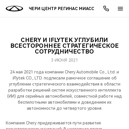
ЧЕРИ ЦЕНТР РЕГИНАС МИАСС
CHERY И IFLYTEK УГЛУБИЛИ
ОНЛАЙН СЕРВИСЫ
ПОКУПАТЕЛЯМ
ВЛАДЕЛЬЦАМ
О КОМПАНИИ
МИР CHERY
МОДЕЛИ
АКЦИИ
ВСЕСТОРОННЕЕ СТРАТЕГИЧЕСКОЕ
СОТРУДНИЧЕСТВО
ВЫБОР И ПОКУПКА
СЕРВИС
АКСЕССУАРЫ
ВЫГОДЫ И АКЦИИ
ВЫБОР И ПОКУПКА
О НАС
ВСЕ МОДЕЛИ
3 ИЮНЯ 2021
КРЕДИТ И СТРАХОВАНИЕ
ЗАПЧАСТИ И АКСЕССУАРЫ
О БРЕНДЕ
КРЕДИТ
МЫ В СОЦСЕТЯХ
24 мая 2021 года компании Chery Automobile Co., Ltd. и
КРОССОВЕРЫ
iFlytek CO., LTD. подписали рамочное соглашение об
углублении стратегического взаимодействия в области
ПОДДЕРЖКА
CHERY В СОЦСЕТЯХ
разработки решений систем искусственного интеллекта
СЕДАНЫ
(ИИ) для серийных автомобилей, совместной работе над
CHERY CONNECT
ЛЮДИ CHERY
беспилотными автомобилями и доведением их
автономности до четвертого уровня.
НОВИНКИ
БЛАГОТВОРИТЕЛЬНОСТЬ
Компания Chery придерживается пути развития