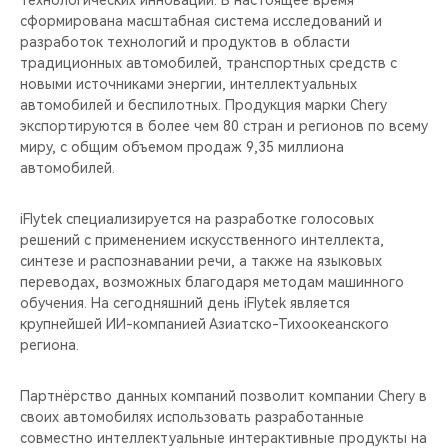
технологических инноваций. В настоящее время
CHERY REMOTE
сформирована масштабная система исследований и
разработок технологий и продуктов в области
CHERY И СПОРТ
традиционных автомобилей, транспортных средств с
новыми источниками энергии, интеллектуальных
НАШИ МЕРОПРИЯТИЯ
автомобилей и беспилотных. Продукция марки Chery
экспортируются в более чем 80 стран и регионов по всему
миру, с общим объемом продаж 9,35 миллиона
ВИДЕООБЗОРЫ
автомобилей.
CHERY ДЛЯ ДЕТЕЙ
iFlytek специализируется на разработке голосовых
решений с применением искусственного интеллекта,
синтезе и распознавании речи, а также на языковых
переводах, возможных благодаря методам машинного
обучения. На сегодняшний день iFlytek является
крупнейшей ИИ-компанией Азиатско-Тихоокеанского
региона.
Партнёрство данных компаний позволит компании Chery в
своих автомобилях использовать разработанные
совместно интеллектуальные интерактивные продукты на