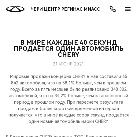
ЧЕРИ ЦЕНТР РЕГИНАС МИАСС
В МИРЕ КАЖДЫЕ 40 СЕКУНД
ОНЛАЙН СЕРВИСЫ
ПОКУПАТЕЛЯМ
ВЛАДЕЛЬЦАМ
О КОМПАНИИ
МИР CHERY
МОДЕЛИ
АКЦИИ
ПРОДАЁТСЯ ОДИН АВТОМОБИЛЬ
CHERY
ВЫБОР И ПОКУПКА
СЕРВИС
АКСЕССУАРЫ
ВЫГОДЫ И АКЦИИ
ВЫБОР И ПОКУПКА
О НАС
ВСЕ МОДЕЛИ
21 ИЮНЯ 2021
КРЕДИТ И СТРАХОВАНИЕ
ЗАПЧАСТИ И АКСЕССУАРЫ
О БРЕНДЕ
КРЕДИТ
МЫ В СОЦСЕТЯХ
Мировые продажи концерна CHERY в мае составили 65
КРОССОВЕРЫ
842 автомобиля, что на 58,1% больше, чем в прошлом
году. Всего за пять месяцев было реализовано 348 302
ПОДДЕРЖКА
CHERY В СОЦСЕТЯХ
автомобилей, что на 84,2% больше, чем за аналогичный
СЕДАНЫ
период в прошлом году. При пересчёте результата
CHERY CONNECT
ЛЮДИ CHERY
продаж в более короткий временной интервал
получается, что в мире каждые сорок секунд продаётся
НОВИНКИ
один новый автомобиль марки CHERY.
БЛАГОТВОРИТЕЛЬНОСТЬ