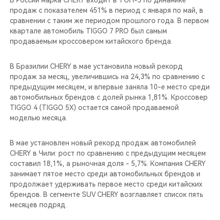
В России марка CHERY входит в ТОП-5 по динамике
CHERY REMOTE
продаж с показателем 451% в период с января по май, в
сравнении с таким же периодом прошлого года. В первом
CHERY И СПОРТ
квартале автомобиль TIGGO 7 PRO был самым
продаваемым кроссовером китайского бренда.
НАШИ МЕРОПРИЯТИЯ
В Бразилии CHERY в мае установила новый рекорд
ВИДЕООБЗОРЫ
продаж за месяц, увеличившись на 24,3% по сравнению с
предыдущим месяцем, и впервые заняла 10-е место среди
автомобильных брендов с долей рынка 1,81%. Кроссовер
CHERY ДЛЯ ДЕТЕЙ
TIGGO 4 (TIGGO 5X) остается самой продаваемой
моделью месяца.
В мае установлен новый рекорд продаж автомобилей
CHERY в Чили: рост по сравнению с предыдущим месяцем
составил 18,1%, а рыночная доля - 5,7%. Компания CHERY
занимает пятое место среди автомобильных брендов и
продолжает удерживать первое место среди китайских
брендов. В сегменте SUV CHERY возглавляет список пять
месяцев подряд.