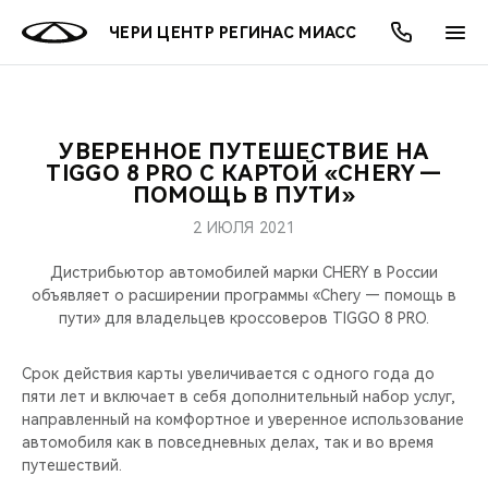
ЧЕРИ ЦЕНТР РЕГИНАС МИАСС
УВЕРЕННОЕ ПУТЕШЕСТВИЕ НА
ОНЛАЙН СЕРВИСЫ
ПОКУПАТЕЛЯМ
ВЛАДЕЛЬЦАМ
О КОМПАНИИ
МИР CHERY
МОДЕЛИ
АКЦИИ
TIGGO 8 PRO С КАРТОЙ «CHERY —
ПОМОЩЬ В ПУТИ»
ВЫБОР И ПОКУПКА
СЕРВИС
АКСЕССУАРЫ
ВЫГОДЫ И АКЦИИ
ВЫБОР И ПОКУПКА
О НАС
ВСЕ МОДЕЛИ
2 ИЮЛЯ 2021
КРЕДИТ И СТРАХОВАНИЕ
ЗАПЧАСТИ И АКСЕССУАРЫ
О БРЕНДЕ
КРЕДИТ
МЫ В СОЦСЕТЯХ
Дистрибьютор автомобилей марки CHERY в России
КРОССОВЕРЫ
объявляет о расширении программы «Chery — помощь в
пути» для владельцев кроссоверов TIGGO 8 PRO.
ПОДДЕРЖКА
CHERY В СОЦСЕТЯХ
СЕДАНЫ
Срок действия карты увеличивается с одного года до
CHERY CONNECT
ЛЮДИ CHERY
пяти лет и включает в себя дополнительный набор услуг,
НОВИНКИ
направленный на комфортное и уверенное использование
БЛАГОТВОРИТЕЛЬНОСТЬ
автомобиля как в повседневных делах, так и во время
путешествий.