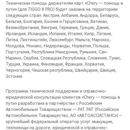
Техническая помощь держателям карт «Chery — помощь в
пути» (для TIGGO 8 PRO) будет оказана на территориях
следующих стран: Австрия, Албания, Андорра, Беларусь,
Бельгия, Болгария, Босния и Герцеговина, Ватикан,
Великобритания, Венгрия, Германия, Греция, Дания,
Ирландия, Исландия, Испания, Италия, Кипр, Латвия,
Литва, Лихтенштейн, Люксембург, Мальта, Марокко,
Молдова, Монако, Нидерланды, Норвегия, Польша,
Португалия, Республика Македония, Румыния, Сан-
Марино, Сербия, Словацкая Республика, Словения, Тунис,
Турция, Украина, Финляндия, Франция, Хорватия,
Черногория, Чешская республика, Швейцария, Швеция,
Эстония.
Программа технической поддержки и справочно-
юридической консультации клиентов «Chery — помощь в
пути» разработана в партнёрстве с Российским
Автомобильным Товариществом — РАТ. РАТ (Российское
Автомобильное Товарищество, АО «АВТОАССИСТАНС») –
крупнейший федеральный оператор услуг эвакуации,
техпомощи на дороге, юридической и справочно-