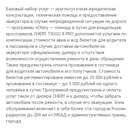
CHERY REMOTE
Базовый набор услуг — круглосуточная юридическая
консультация, техническая помощь и предоставление
CHERY И СПОРТ
эвакуатора в случае непредвиденной ситуации на дороге
— программы «Chery — помощь в пути» для владельцев
НАШИ МЕРОПРИЯТИЯ
кроссоверов CHERY TIGGO 8 PRO дополняется услугами по
компенсации стоимости авиа и ж/д билетов для водителя
ВИДЕООБЗОРЫ
и пассажиров в случае доставки автомобиля на
эвакуаторе официальному дилеру и отсутствия
возможности осуществления ремонта в день обращения.
CHERY ДЛЯ ДЕТЕЙ
Также предусмотрена оплата проживания в гостинице
для водителя автомобиля и его попутчиков. Стоимость
билетов регламентирована лимитом до 25 000 рублей и
проживание в гостинице – до 3 000 рублей на одного
человека в сутки. Программой предусмотрена и оплата
услуг такси от дилера CHERY и к дилеру, чтобы забрать
автомобиль после ремонта, в случае его эвакуации. Зона
обслуживания включает в себя более ста городов России
радиусом до 200 км от МКАД и административных границ
города.