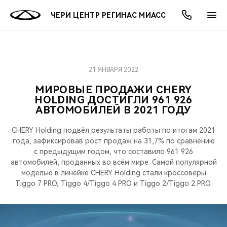
ЧЕРИ ЦЕНТР РЕГИНАС МИАСС
21 ЯНВАРЯ 2022
ОНЛАЙН СЕРВИСЫ
ПОКУПАТЕЛЯМ
ВЛАДЕЛЬЦАМ
О КОМПАНИИ
МИР CHERY
МОДЕЛИ
АКЦИИ
МИРОВЫЕ ПРОДАЖИ CHERY
HOLDING ДОСТИГЛИ 961 926
ВЫБОР И ПОКУПКА
СЕРВИС
АКСЕССУАРЫ
ВЫГОДЫ И АКЦИИ
ВЫБОР И ПОКУПКА
О НАС
ВСЕ МОДЕЛИ
АВТОМОБИЛЕЙ В 2021 ГОДУ
КРЕДИТ И СТРАХОВАНИЕ
ЗАПЧАСТИ И АКСЕССУАРЫ
О БРЕНДЕ
КРЕДИТ
МЫ В СОЦСЕТЯХ
CHERY Holding подвёл результаты работы по итогам 2021
КРОССОВЕРЫ
года, зафиксировав рост продаж на 31,7% по сравнению
ПОДДЕРЖКА
CHERY В СОЦСЕТЯХ
с предыдущим годом, что составило 961 926
автомобилей, проданных во всём мире. Самой популярной
СЕДАНЫ
моделью в линейке CHERY Holding стали кроссоверы
CHERY CONNECT
ЛЮДИ CHERY
Tiggo 7 PRO, Tiggo 4/Tiggo 4 PRO и Tiggo 2/Tiggo 2 PRO.
НОВИНКИ
БЛАГОТВОРИТЕЛЬНОСТЬ