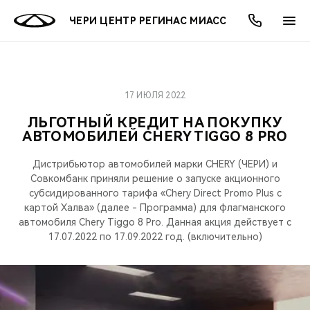
ЧЕРИ ЦЕНТР РЕГИНАС МИАСС
17 ИЮЛЯ 2022
ОНЛАЙН СЕРВИСЫ
ПОКУПАТЕЛЯМ
ВЛАДЕЛЬЦАМ
О КОМПАНИИ
МИР CHERY
МОДЕЛИ
АКЦИИ
ЛЬГОТНЫЙ КРЕДИТ НА ПОКУПКУ
АВТОМОБИЛЕЙ CHERY TIGGO 8 PRO
ВЫБОР И ПОКУПКА
СЕРВИС
АКСЕССУАРЫ
ВЫГОДЫ И АКЦИИ
ВЫБОР И ПОКУПКА
О НАС
ВСЕ МОДЕЛИ
Дистрибьютор автомобилей марки CHERY (ЧЕРИ) и
КРЕДИТ И СТРАХОВАНИЕ
ЗАПЧАСТИ И АКСЕССУАРЫ
О БРЕНДЕ
КРЕДИТ
МЫ В СОЦСЕТЯХ
Совкомбанк приняли решение о запуске акционного
КРОССОВЕРЫ
субсидированного тарифа «Chery Direct Promo Plus с
ПОДДЕРЖКА
CHERY В СОЦСЕТЯХ
картой Халва» (далее - Программа) для флагманского
автомобиля Chery Tiggo 8 Pro. Данная акция действует с
СЕДАНЫ
17.07.2022 по 17.09.2022 год. (включительно)
CHERY CONNECT
ЛЮДИ CHERY
НОВИНКИ
БЛАГОТВОРИТЕЛЬНОСТЬ