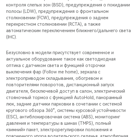
контроля слепых зон (BSD), предупреждения о покидании
полосы (LDW), предупреждения о фронтальном
столкновении (FCW), предупреждения о заднем
перекрестном столкновении (RCTA), а также
автоматическим переключением ближнего/дальнего света
(IHC).
Безусловно в модели присутствует современное и
актуальное оборудование такое как светодиодная
оптика c датчиком света и функцией отсрочки
выключения фар (Follow me home), зеркала с
электроприводом складывания, обогревом и
повторителями поворотов, дистанционный запуск
двигателя, бесключевой доступ в салон, электрический
стояночный тормоз с функцией AutoHold, панорамный
люк, задние датчики парковки в сочетании с системой
кругового обзора 360°, системы курсовой устойчивости
(ESC), антиблокировочная система (ABS), мониторинг
давления и температуры в шинах (TMPS), полный
«зимний» пакет, электрорегулировки положения и
поясничного упора водительского сиденья, атмосферная