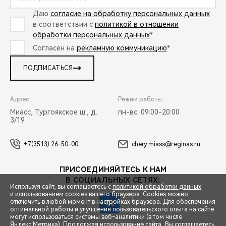
Даю
согласие на обработку персональных данных
в соответствии с
политикой в отношении
обработки персональных данных
*
Согласен на
рекламную коммуникацию
*
ПОДПИСАТЬСЯ
Адрес:
Режим работы:
Миасс, Тургоякское ш., д.
пн-вс: 09:00-20:00
3/19
+7(3513) 26-50-00
chery.miass@reginas.ru
ПРИСОЕДИНЯЙТЕСЬ К НАМ
В СОЦИАЛЬНЫХ СЕТЯХ:
Используя сайт, вы соглашаетесь с
политикой обработки данных
и использованием cookies вашего браузера. Cookies можно
отключить в любой момент в настройках браузера. Для обеспечения
оптимальной работы и улучшения пользовательского опыта на сайте
могут использоваться системы веб-аналитики (в том числе
СПЕЦПРЕДЛОЖЕНИЯ
Яндекс.Метрика). Продолжая использование сайта, Вы соглашаетесь