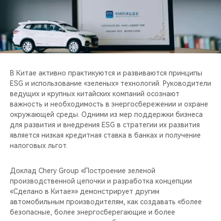
CHERY REMOTE
CHERY И СПОРТ
НАШИ МЕРОПРИЯТИЯ
В Китае активно практикуются и развиваются принципы
ВИДЕООБЗОРЫ
ESG и использование «зеленых» технологий. Руководители
ведущих и крупных китайских компаний осознают
CHERY ДЛЯ ДЕТЕЙ
важность и необходимость в энергосбережении и охране
окружающей среды. Одними из мер поддержки бизнеса
для развития и внедрения ESG в стратегии их развития
является низкая кредитная ставка в банках и получение
налоговых льгот.
Доклад Chery Group «Построение зеленой
производственной цепочки и разработка концепции
«Сделано в Китае»» демонстрирует другим
автомобильным производителям, как создавать «более
безопасные, более энергосберегающие и более