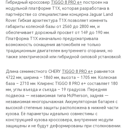
Гибридный кроссовер
TIGGO 8 PRO e+
построен на
модульной платформе T1X, которая разработана в
партнёрстве со специалистами концерна Jaguar Land
Rover. Гибкая архитектура T1X позволяет изменять
габариты колесной базы от 2560 до 2800 мм, и
обеспечивает дорожный просвет от 149 до 190 мм.
Платформа T1X изначально предусматривала
возможность оснащения автомобиля не только
традиционным двигателем внутреннего сгорания, но
также электрической или гибридной силовой установкой.
Длина семиместного CHERY
TIGGO 8 PRO e+
равняется
4722 мм, ширина – 1860 мм, высота – 1705 мм. Колесная
база – 2710 мм. Клиренс TIGGO 8 PRO e+ составляет 180
мм, углы въезда и съезда – 19 градусов. Передняя
подвеска — независимая типа McPherson, задняя —
независимая многорычажная. Аккумуляторная батарея с
высокой степенью защиты расположена в нижней части
кузова. Её параметры идеально совместимы с
конструкцией кузова кроссовера, внутренние модули
защищены и не будут деформированы при столкновении.