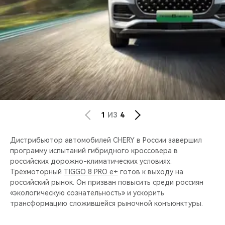
CHERY REMOTE
CHERY И СПОРТ
НАШИ МЕРОПРИЯТИЯ
ВИДЕООБЗОРЫ
CHERY ДЛЯ ДЕТЕЙ
1
ИЗ
4
Дистрибьютор автомобилей CHERY в России завершил
программу испытаний гибридного кроссовера в
российских дорожно-климатических условиях.
Трёхмоторный
TIGGO 8 PRO e+
готов к выходу на
российский рынок. Он призван повысить среди россиян
«экологическую сознательность» и ускорить
трансформацию сложившейся рыночной конъюнктуры.