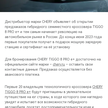
CHERY REMOTE
CHERY И СПОРТ
Дистрибьютор марки CHERY объявляет об открытии
НАШИ МЕРОПРИЯТИЯ
предзаказов гибридного семиместного кроссовера TIGGO
8 PRO e+ и тем самым начинает революцию на
автомобильном рынке в России. До конца июня 2023 года
ВИДЕООБЗОРЫ
первые покупатели получат в подарок мощную зарядную
станцию и сертификат на её установку.
CHERY ДЛЯ ДЕТЕЙ
Для бронирования CHERY TIGGO 8 PRO e+ достаточно на
официальном сайте марки –
chery.ru
– оставить свои
контактные данные. Предзаказ осуществляется без
авансового платежа.
Первые 20 владельцев технологичного кроссовера
CHERY
TIGGO 8 PRO e+
будут приглашены в увлекательное
путешествие на юг страны, в ходе которого они наглядно
увидят и испытают все возможности гибридного
автомобиля, посетят достопримечательности края и