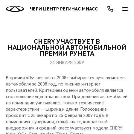
ЧЕРИ ЦЕНТР РЕГИНАС МИАСС
CHERY УЧАСТВУЕТ В
ОНЛАЙН СЕРВИСЫ
ПОКУПАТЕЛЯМ
ВЛАДЕЛЬЦАМ
О КОМПАНИИ
МИР CHERY
МОДЕЛИ
АКЦИИ
НАЦИОНАЛЬНОЙ АВТОМОБИЛЬНОЙ
ПРЕМИИ РУНЕТА
ВЫБОР И ПОКУПКА
СЕРВИС
АКСЕССУАРЫ
ВЫГОДЫ И АКЦИИ
ВЫБОР И ПОКУПКА
О НАС
ВСЕ МОДЕЛИ
26 ЯНВАРЯ 2009
КРЕДИТ И СТРАХОВАНИЕ
ЗАПЧАСТИ И АКСЕССУАРЫ
О БРЕНДЕ
КРЕДИТ
МЫ В СОЦСЕТЯХ
В премии «Лучшее авто-2008» выбирается лучшая модель
КРОССОВЕРЫ
автомобиля за 2008 год, по мнению интернет
ПОДДЕРЖКА
CHERY В СОЦСЕТЯХ
пользователей. Критерием оценки автомобиля является
СЕДАНЫ
соотношение «цена-качество». При делении автомобилей
на номинации учитывались только технические
CHERY CONNECT
ЛЮДИ CHERY
характеристики — ширина и длина. Голосование
НОВИНКИ
проходит с 25 января по 25 февраля 2009 года. В
БЛАГОТВОРИТЕЛЬНОСТЬ
номинациях: супермини, гольф класс, компактный
внедорожник и средний класс участвуют модели CHERY: