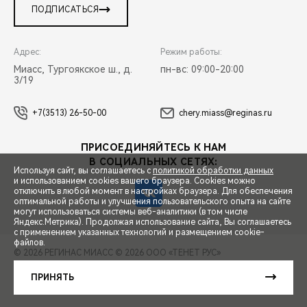
ПОДПИСАТЬСЯ
Адрес:
Режим работы:
Миасс, Тургоякское ш., д.
пн-вс: 09:00-20:00
3/19
+7(3513) 26-50-00
chery.miass@reginas.ru
ПРИСОЕДИНЯЙТЕСЬ К НАМ
В СОЦИАЛЬНЫХ СЕТЯХ:
Используя сайт, вы соглашаетесь с
политикой обработки данных
и использованием cookies вашего браузера. Cookies можно
отключить в любой момент в настройках браузера. Для обеспечения
оптимальной работы и улучшения пользовательского опыта на сайте
могут использоваться системы веб-аналитики (в том числе
СПЕЦПРЕДЛОЖЕНИЯ
Яндекс.Метрика). Продолжая использование сайта, Вы соглашаетесь
с применением указанных технологий и размещением cookie-
файлов.
© 2026 РЕГИНАС МИАСС
© 2026 ООО «ТЕНЕТ РУС»
ЗАПИСЬ НА ТЕСТ-ДРАЙВ
ПРАВОВАЯ ИНФОРМАЦИЯ
КОНТАКТЫ
КЛИЕНТСКАЯ ПОДДЕРЖКА
ПРИНЯТЬ
Сделано в ПЕРКС
РАСЧЕТ КРЕДИТА