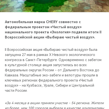
CHERY REMOTE
CHERY И СПОРТ
Автомобильная марка CHERY совместно с
НАШИ МЕРОПРИЯТИЯ
федеральным проектом «Чистый воздух»
национального проекта «Экология» подвели итоги II
Всероссийской акции «Выбираю чистый воздух».
ВИДЕООБЗОРЫ
II Всероссийская акция «Выбираю чистый воздух» была
CHERY ДЛЯ ДЕТЕЙ
запущена 27 мая в рамках Х Невского экологического
конгресса в Санкт-Петербурге. Одновременно с забегом
в культурной столице акция запустилась во всех
федеральных округах России - от Дальнего Востока до
Кавказа. Масштабные эко-забеги и велотуры прошли в
ключевых регионах федерального проекта «Чистый
воздух» - на Кузбассе, Урале, Сибири и Центральной
части России.
«За 4 месяца в акции приняли участие - 54 региона. Жители
из более, чем 100 городов выбрали в качестве альтернативы