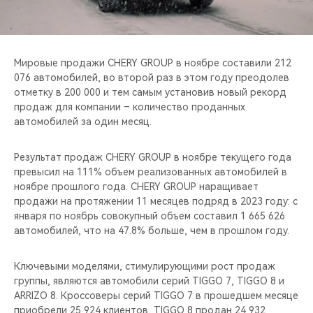
CHERY REMOTE
CHERY И СПОРТ
Мировые продажи CHERY GROUP в ноябре составили 212
НАШИ МЕРОПРИЯТИЯ
076 автомобилей, во второй раз в этом году преодолев
отметку в 200 000 и тем самым установив новый рекорд
продаж для компании – количество проданных
ВИДЕООБЗОРЫ
автомобилей за один месяц.
CHERY ДЛЯ ДЕТЕЙ
Результат продаж CHERY GROUP в ноябре текущего года
превысил на 111% объем реализованных автомобилей в
ноябре прошлого года. CHERY GROUP наращивает
продажи на протяжении 11 месяцев подряд в 2023 году: с
января по ноябрь совокупный объем составил 1 665 626
автомобилей, что на 47.8% больше, чем в прошлом году.
Ключевыми моделями, стимулирующими рост продаж
группы, являются автомобили серий TIGGO 7, TIGGO 8 и
ARRIZO 8. Кроссоверы серий TIGGO 7 в прошедшем месяце
приобрели 25 924 клиентов, TIGGO 8 продан 24 932