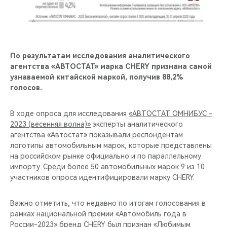
CHERY REMOTE
CHERY И СПОРТ
НАШИ МЕРОПРИЯТИЯ
По результатам исследования аналитического
агентства «АВТОСТАТ» марка CHERY признана самой
узнаваемой китайской маркой, получив 88,2%
ВИДЕООБЗОРЫ
голосов.
CHERY ДЛЯ ДЕТЕЙ
В ходе опроса для исследования
«АВТОСТАТ ОМНИБУС -
2023 (весенняя волна)»
эксперты аналитического
агентства «Автостат» показывали респондентам
логотипы автомобильным марок, которые представлены
на российском рынке официально и по параллельному
импорту. Среди более 50 автомобильных марок 9 из 10
участников опроса идентифицировали марку CHERY.
Важно отметить, что недавно по итогам голосования в
рамках национальной премии «Автомобиль года в
России-2023» бренд CHERY был признан «Любимым