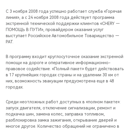
CHERY REMOTE
С 3 ноября 2008 года успешно работает служба «Горячая
CHERY И СПОРТ
линия», а с 24 ноября 2008 года действует программа
экстренной технической поддержки клиентов «CHERY —
ПОМОЩЬ В ПУТИ», провайдером оказания услуг
НАШИ МЕРОПРИЯТИЯ
выступает Российское Автомобильное Товарищество —
РАТ.
ВИДЕООБЗОРЫ
В программу входит круглосуточное оказание экстренной
CHERY ДЛЯ ДЕТЕЙ
помощи на дороге и оперативное информационно-
правовое содействие. «Полный пакет» будет действовать
в 17 крупнейших городах страны и на удалении 30 км от
них, возможность эвакуации предусмотрена еще в 48
городах.
Среди неотложных работ доступных в «полном пакете»:
запуск двигателя, отключение сигнализации, ремонт и
подкачка шин, замена колес, заправка топливом,
разблокировка замка зажигания, открывание дверей и
многое другое. Количество обращений не ограничено в