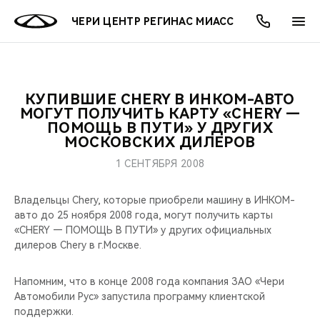
ЧЕРИ ЦЕНТР РЕГИНАС МИАСС
КУПИВШИЕ CHERY В ИНКОМ-АВТО
ОНЛАЙН СЕРВИСЫ
ПОКУПАТЕЛЯМ
ВЛАДЕЛЬЦАМ
О КОМПАНИИ
МИР CHERY
МОДЕЛИ
АКЦИИ
МОГУТ ПОЛУЧИТЬ КАРТУ «CHERY —
ПОМОЩЬ В ПУТИ» У ДРУГИХ
МОСКОВСКИХ ДИЛЕРОВ
ВЫБОР И ПОКУПКА
СЕРВИС
АКСЕССУАРЫ
ВЫГОДЫ И АКЦИИ
ВЫБОР И ПОКУПКА
О НАС
ВСЕ МОДЕЛИ
1 СЕНТЯБРЯ 2008
КРЕДИТ И СТРАХОВАНИЕ
ЗАПЧАСТИ И АКСЕССУАРЫ
О БРЕНДЕ
КРЕДИТ
МЫ В СОЦСЕТЯХ
КРОССОВЕРЫ
Владельцы Chery, которые приобрели машину в ИНКОМ-
ПОДДЕРЖКА
CHERY В СОЦСЕТЯХ
авто до 25 ноября 2008 года, могут получить карты
«CHERY — ПОМОЩЬ В ПУТИ» у других официальных
СЕДАНЫ
дилеров Chery в г.Москве.
CHERY CONNECT
ЛЮДИ CHERY
НОВИНКИ
Напомним, что в конце 2008 года компания ЗАО «Чери
БЛАГОТВОРИТЕЛЬНОСТЬ
Автомобили Рус» запустила программу клиентской
поддержки.