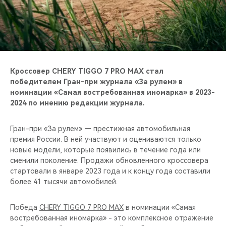
CHERY REMOTE
CHERY И СПОРТ
НАШИ МЕРОПРИЯТИЯ
Кроссовер CHERY TIGGO 7 PRO MAX стал
ВИДЕООБЗОРЫ
победителем Гран-при журнала «За рулем» в
номинации «Самая востребованная иномарка» в 2023-
2024 по мнению редакции журнала.
CHERY ДЛЯ ДЕТЕЙ
Гран-при «За рулем» — престижная автомобильная
премия России. В ней участвуют и оцениваются только
новые модели, которые появились в течение года или
сменили поколение. Продажи обновленного кроссовера
стартовали в январе 2023 года и к концу года составили
более 41 тысячи автомобилей.
Победа
CHERY TIGGO 7 PRO MAX
в номинации «Самая
востребованная иномарка» - это комплексное отражение