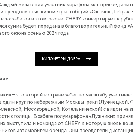
аждый желающий участник марафона мог присоединитьс
ои преодоленные километры в общий «Счётчик Добра».
 всех забегов в этом сезоне, CHERY конвертирует в руб
яся сумма будет передана в благотворительный фонд «
ого сезона осенью 2024 года.
КИЛОМЕТРЫ ДОБРА
ние
и» – это второй в стране забег по масштабу участников 
 один круг по набережным Москвы-реки (Лужнецкой, Ф
млёвской, Москворецкой, Котельнической) с видом на 
сти столицы. В забеге полумарафона «Лужники» приняли
них выступила и команда от CHERY, в которую вновь вош
нников автомобилей бренда. Они преодолели дистанци