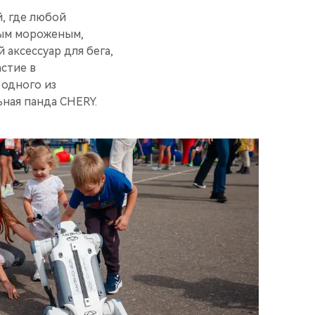
, где любой
ным мороженым,
 аксессуар для бега,
стие в
 одного из
ьная панда CHERY.