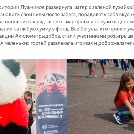
ритории Лужников развернула шатёр с зеленой лужайкой
ановить свои силы после забега, порадовать себя вкус
а, пополнить заряд своего смартфона и получить ценный
ние на любую сумму в фонд. Все бегуны, кто принял уча
акции #километрыдобра, стали участниками розыгрыша
. А маленьких гостей развлекала игривая и доброжелател