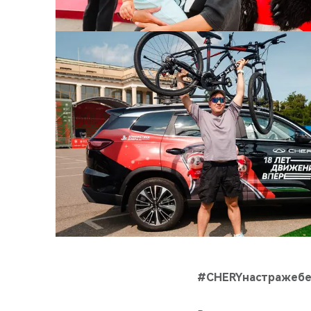
#CHERYнастражебе