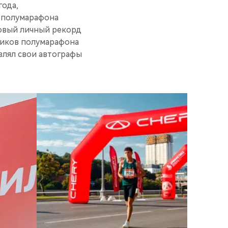
года,
 полумарафона
новый личный рекорд
тников полумарафона
влял свои автографы