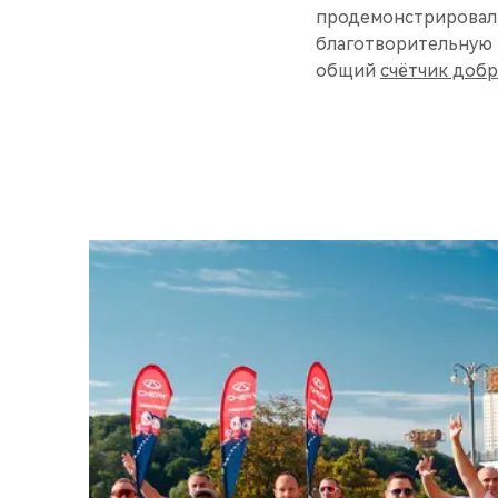
продемонстрировали
благотворительную 
общий
счётчик добр