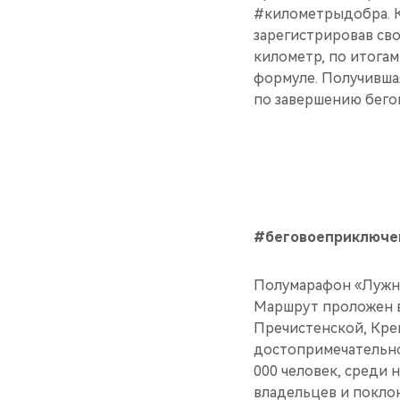
#километрыдобра. К
зарегистрировав св
километр, по итогам
формуле. Получивша
по завершению бегов
#беговоеприключе
Полумарафон «Лужник
Маршрут проложен в
Пречистенской, Кре
достопримечательно
000 человек, среди 
владельцев и покло