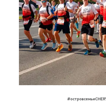
#островсемьиCHER