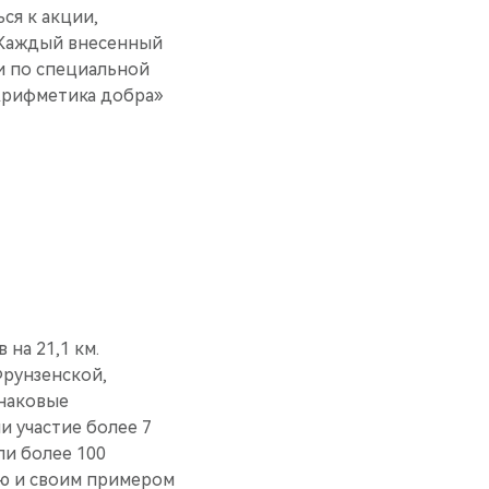
я к акции,
 Каждый внесенный
ли по специальной
Арифметика добра»
на 21,1 км.
рунзенской,
знаковые
 участие более 7
ли более 100
ю и своим примером