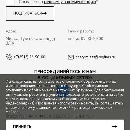
Согласен на
рекламную коммуникацию
*
ПОДПИСАТЬСЯ
Адрес:
Режим работы:
Миасс, Тургоякское ш., д.
пн-вс: 09:00-20:00
3/19
+7(3513) 26-50-00
chery.miass@reginas.ru
ПРИСОЕДИНЯЙТЕСЬ К НАМ
В СОЦИАЛЬНЫХ СЕТЯХ:
Используя сайт, вы соглашаетесь с
политикой обработки данных
и использованием cookies вашего браузера. Cookies можно
отключить в любой момент в настройках браузера. Для обеспечения
оптимальной работы и улучшения пользовательского опыта на сайте
могут использоваться системы веб-аналитики (в том числе
СПЕЦПРЕДЛОЖЕНИЯ
Яндекс.Метрика). Продолжая использование сайта, Вы соглашаетесь
с применением указанных технологий и размещением cookie-
файлов.
© 2026 РЕГИНАС МИАСС
© 2026 ООО «ТЕНЕТ РУС»
ЗАПИСЬ НА ТЕСТ-ДРАЙВ
ПРАВОВАЯ ИНФОРМАЦИЯ
КОНТАКТЫ
КЛИЕНТСКАЯ ПОДДЕРЖКА
ПРИНЯТЬ
Сделано в ПЕРКС