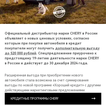
CHERY REMOTE
CHERY И СПОРТ
НАШИ МЕРОПРИЯТИЯ
Официальный дистрибьютор марки CHERY в России
ВИДЕООБЗОРЫ
объявляет о новых ценовых условиях, согласно
которым при покупке автомобиля в кредит
покупатели могут получить
дополнительную выгоду
CHERY ДЛЯ ДЕТЕЙ
до 520 000 рублей
. Спецпредложение приурочено к
предстоящему 19-летию деятельности марки CHERY
в России и действует до 30 декабря 2024 года.
Расширенная выгода при приобретении нового
автомобиля стала возможна за счет суммирования
выгоды по новой программе «Хороший кредит» c другими
действующими маркетинговыми предложениями.
КРЕДИТНЫЕ ПРОГРАММЫ CHERY