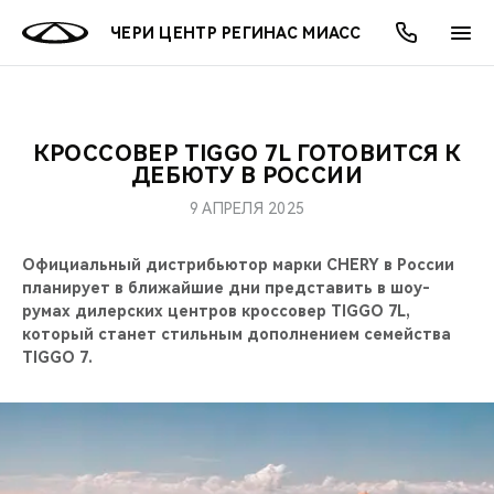
ЧЕРИ ЦЕНТР РЕГИНАС МИАСС
КРОССОВЕР TIGGO 7L ГОТОВИТСЯ К
ОНЛАЙН СЕРВИСЫ
ПОКУПАТЕЛЯМ
ВЛАДЕЛЬЦАМ
О КОМПАНИИ
МИР CHERY
МОДЕЛИ
АКЦИИ
ДЕБЮТУ В РОССИИ
9 АПРЕЛЯ 2025
ВЫБОР И ПОКУПКА
СЕРВИС
АКСЕССУАРЫ
ВЫГОДЫ И АКЦИИ
ВЫБОР И ПОКУПКА
О НАС
ВСЕ МОДЕЛИ
Официальный дистрибьютор марки CHERY в России
КРЕДИТ И СТРАХОВАНИЕ
ЗАПЧАСТИ И АКСЕССУАРЫ
О БРЕНДЕ
КРЕДИТ
МЫ В СОЦСЕТЯХ
планирует в ближайшие дни представить в шоу-
КРОССОВЕРЫ
румах дилерских центров кроссовер TIGGO 7L,
ПОДДЕРЖКА
CHERY В СОЦСЕТЯХ
который станет стильным дополнением семейства
СЕДАНЫ
TIGGO 7.
CHERY CONNECT
ЛЮДИ CHERY
НОВИНКИ
БЛАГОТВОРИТЕЛЬНОСТЬ