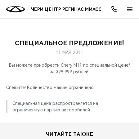
ЧЕРИ ЦЕНТР РЕГИНАС МИАСС
СПЕЦИАЛЬНОЕ ПРЕДЛОЖЕНИЕ!
ОНЛАЙН СЕРВИСЫ
ПОКУПАТЕЛЯМ
ВЛАДЕЛЬЦАМ
О КОМПАНИИ
МИР CHERY
МОДЕЛИ
АКЦИИ
11 МАЯ 2011
ВЫБОР И ПОКУПКА
СЕРВИС
АКСЕССУАРЫ
ВЫГОДЫ И АКЦИИ
ВЫБОР И ПОКУПКА
О НАС
ВСЕ МОДЕЛИ
Вы можете приобрести Chery M11 по специальной цене*
за 399 999 рублей.
КРЕДИТ И СТРАХОВАНИЕ
ЗАПЧАСТИ И АКСЕССУАРЫ
О БРЕНДЕ
КРЕДИТ
МЫ В СОЦСЕТЯХ
КРОССОВЕРЫ
Спешите! Количество машин ограничено!
ПОДДЕРЖКА
CHERY В СОЦСЕТЯХ
СЕДАНЫ
Специальная цена распространяется на
CHERY CONNECT
ЛЮДИ CHERY
ограниченную партию автомобилей.
НОВИНКИ
БЛАГОТВОРИТЕЛЬНОСТЬ
ЧИТАЙТЕ ТАКЖЕ