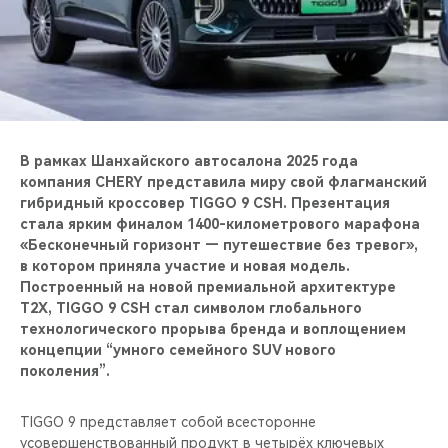
CHERY REMOTE
CHERY И СПОРТ
НАШИ МЕРОПРИЯТИЯ
ВИДЕООБЗОРЫ
В рамках Шанхайского автосалона 2025 года
компания CHERY представила миру свой флагманский
гибридный кроссовер TIGGO 9 CSH. Презентация
CHERY ДЛЯ ДЕТЕЙ
стала ярким финалом 1400-километрового марафона
«Бесконечный горизонт — путешествие без тревог»,
в котором приняла участие и новая модель.
Построенный на новой премиальной архитектуре
T2X, TIGGO 9 CSH стал символом глобального
технологического прорыва бренда и воплощением
концепции “умного семейного SUV нового
поколения”.
TIGGO 9 представляет собой всесторонне
усовершенствованный продукт в четырёх ключевых