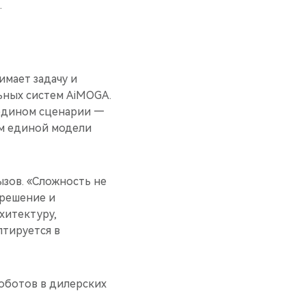
.
имает задачу и
ьных систем AiMOGA.
 едином сценарии —
ем единой модели
зов. «Сложность не
 решение и
хитектуру,
птируется в
оботов в дилерских