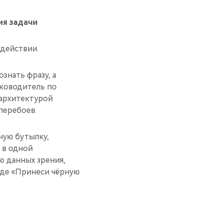
ия задачи
 действии.
знать фразу, а
уководитель по
 архитектурой
перебоев.
ную бутылку,
 в одной
ю данных зрения,
оде «Принеси чёрную