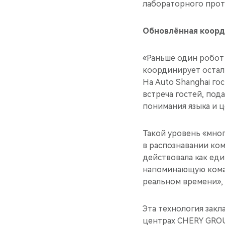
лабораторного прот
Обновлённая коорд
«Раньше один робот 
координирует остал
На Auto Shanghai г
встреча гостей, под
понимания языка и ц
Такой уровень «мно
в распознавании ком
действовала как еди
напоминающую коман
реальном времени»,
Эта технология зак
центрах CHERY GROU