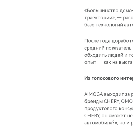
«Большинство демо-
траектории», — расс
базе технологий ав
После года доработо
средний показатель 
обходить людей и т
опыт — как на выстав
Из голосового инт
AiMOGA выходит за 
бренды CHERY, OMOD
продуктового консу
CHERY, он сможет не
автомобиля?», но и