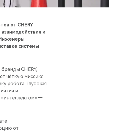
отов от CHERY
 взаимодействия и
 Инженеры
ыставке системы
 бренды CHERY,
ют чёткую миссию:
у робота. Глубокая
иятия и
м «интеллектом» —
ате
юцию от