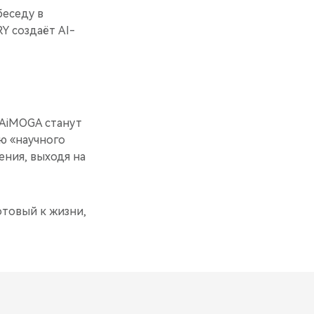
еседу в
Y создаёт AI-
 AiMOGA станут
ю «научного
ения, выходя на
товый к жизни,