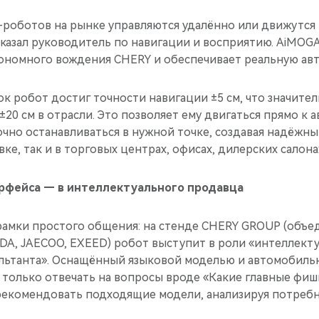
роботов на рынке управляются удалённо или движутся 
казал руководитель по навигации и восприятию. AiMOGA
тономного вождения CHERY и обеспечивает реальную ав
к робот достиг точности навигации ±5 см, что значите
±20 см в отрасли. Это позволяет ему двигаться прямо к 
очно останавливаться в нужной точке, создавая надёжн
ке, так и в торговых центрах, офисах, дилерских салона
ерфейса — в интеллектуального продавца
рамки простого общения: на стенде CHERY GROUP (объе
A, JAECOO, EXEED) робот выступит в роли «интеллект
льтанта». Оснащённый языковой моделью и автомобильн
 только отвечать на вопросы вроде «Какие главные фиш
 рекомендовать подходящие модели, анализируя потребн