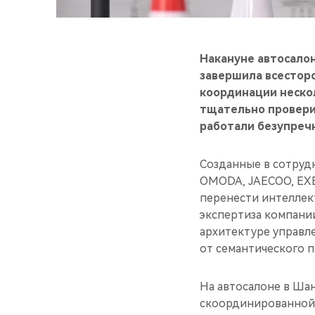
Накануне автосалон
завершила всесторо
координации неско
тщательно провери
работали безупреч
Созданные в сотруд
OMODA, JAECOO, EXE
перенести интеллек
экспертиза компани
архитектуре управл
от семантического 
На автосалоне в Ша
скоординированной