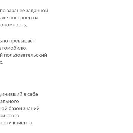
по заранее заданной
 же построен на
тономность.
льно превышает
автомобилю,
ый пользовательский
х.
динивший в себе
уального
ой базой знаний
ки этого
ости клиента.