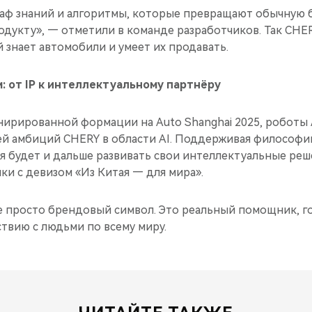
аф знаний и алгоритмы, которые превращают обычную б
дукту», — отметили в команде разработчиков. Так CHER
 знает автомобили и умеет их продавать.
 от IP к интеллектуальному партнёру
нирированной формации на Auto Shanghai 2025, роботы
й амбиций CHERY в области AI. Поддерживая философи
я будет и дальше развивать свои интеллектуальные реш
и с девизом «Из Китая — для мира».
 просто брендовый символ. Это реальный помощник, го
твию с людьми по всему миру.