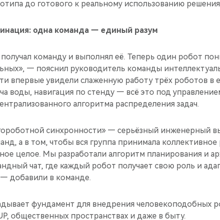
отипа до готового к реальному использованию решения
инация: одна команда — единый разум
получал команду и выполнял её. Теперь один робот пон
ьных», — пояснил руководитель команды интеллектуал
ости впервые увидели слаженную работу трёх роботов в
ача воды, навигация по стенду — всё это под управлени
ентрализованного алгоритма распределения задач.
гороботной синхронности» — серьёзный инженерный вы
анд, а в том, чтобы вся группа принимала коллективное
ное целое. Мы разработали алгоритм планирования и ар
дный чат, где каждый робот получает свою роль и ада
 — добавили в команде.
ладывает фундамент для внедрения человекоподобных р
P, общественных пространствах и даже в быту.