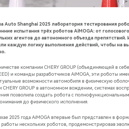
а Auto Shanghai 2025 лаборатория тестирования роб
нние испытания трёх роботов AiMOGA: от голосового
льких агентов до автономного объезда препятствий.
ли каждую логику выполнения действий, чтобы на в
но.
ничестве компании CHERY GROUP (объединяющей в себе
ED) и команды разработчиков AiMOGA, эти роботы име
туальные возможности автомобиля в физическую оболочк
и CHERY GROUP в автономном вождении, системах воспр
ения позволила создать робота с полнофункциональны
понимания до физического исполнения.
нхае 2025 года AiMOGA впервые был представлен в форм
 работы нескольких роботов, продемонстрировав эвол