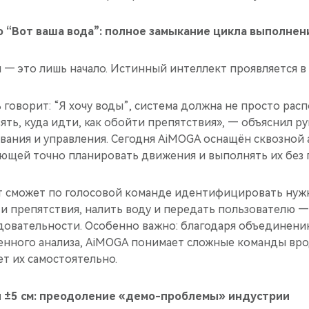
о “Вот ваша вода”: полное замыкание цикла выполнен
— это лишь начало. Истинный интеллект проявляется в
 говорит: “Я хочу воды”, система должна не просто распо
зять, куда идти, как обойти препятствия», — объяснил р
вания и управления. Сегодня AiMOGA оснащён сквозной
яющей точно планировать движения и выполнять их без 
т сможет по голосовой команде идентифицировать нуж
и препятствия, налить воду и передать пользователю —
овательности. Особенно важно: благодаря объединени
венного анализа, AiMOGA понимает сложные команды вр
т их самостоятельно.
и ±5 см: преодоление «демо-проблемы» индустрии