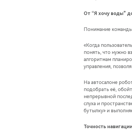
От “Я хочу воды” д
Понимание команды 
«Когда пользователь
понять, что нужно в
алгоритмам планиро
управления, позвол
На автосалоне робо
подобрать её, обойт
непрерывной послед
слуха и пространст
бутылку» и выполняе
Точность навигаци