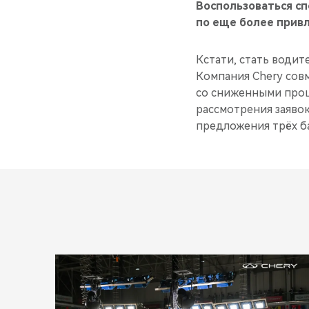
Воспользоваться с
по еще более прив
Кстати, стать води
Компания Chery сов
со сниженными проц
рассмотрения заяво
предложения трёх ба