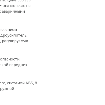
 по цене 335 999
— она включает в
 с аварийными
ключением
гидроусилитель,
), регулируемую
опасности,
овкой передних
го, системой ABS, 8
аружной