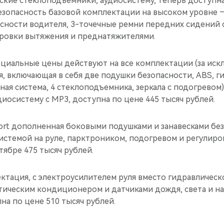
ские стеклоподъемники, аудиосистему, теперь доступна
езопасность базовой комплектации на высоком уровне 
асности водителя, 3-точечные ремни передних сидений
ровки вытяжения и преднатяжителями.
ециальные цены действуют на все комплектации (за ис
вая, включающая в себя две подушки безопасности, ABS, 
ная система, 4 стеклоподъемника, зеркала с подогревом
диосистему с МР3, доступна по цене 445 тысяч рублей.
rt дополненная боковыми подушками и занавесками без
истемой на руле, парктроником, подогревом и регулир
тябре 475 тысяч рублей.
ктация, с электроусилителем руля вместо гидравлическо
тическим кондиционером и датчиками дождя, света и н
а по цене 510 тысяч рублей.