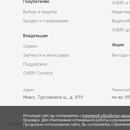
Покупателям
CHERY и
Выбор и покупка
Наши ме
Кредит и страхование
Видеооб
CHERY д
Владельцам
Акции
Сервис
Запчасти и аксессуары
Выгоды 
Поддержка
CHERY Connect
Адрес:
Режим ра
Миасс, Тургоякское ш., д. 3/19
пн-вс: 09
Используя сайт, вы соглашаетесь с
политикой обработки данн
браузера. Для обеспечения оптимальной работы и улучшения п
© 2026 РЕГИНАС МИАСС
© 2026 ООО «ТЕНЕТ РУС»
Продолжая использование сайта, Вы соглашаетесь с примене