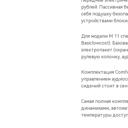
передние электриче
рублей. Пассивная б
себя подушку безоп
устройствами блоки
Для модели M 11 сп
Basiclowcost). Базо
электропакет (охран
рулевую колонку, ау
Комплектация Comfo
управлением аудиос
сидений стоит в сен
Самая полная компле
динамиками, автома
температуры доступн