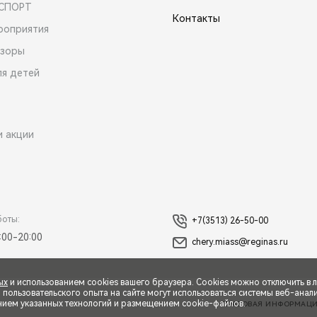
 СПОРТ
Контакты
роприятия
зоры
ля детей
и акции
боты:
+7(3513) 26-50-00
:00-20:00
chery.miass@reginas.ru
ых
и использованием cookies вашего браузера. Cookies можно отключить в 
ользовательского опыта на сайте могут использоваться системы веб-аналит
нием указанных технологий и размещением cookie-файлов.
ПРАВОВАЯ ИНФОРМАЦ