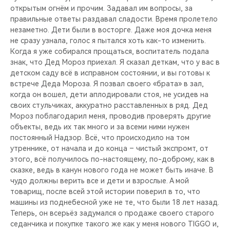
открытым огнём и прочим. Задавал им во­просы, за
правильные ответы раздавал сла­дости. Время пролете­ло
незаметно. Дети были в восторге. Даже моя дочка меня
не сразу узнала, голос я пытался хоть как-то изменить.
Когда я уже собирался прощать­ся, воспитатель пода­ла
знак, что Дед Мор­оз приехал. Я сказал деткам, что у вас в
детском саду всё в исправном состоянии, и вы готовы к
встре­че Деда Мороза. Я по­звал своего «брата» в зал,
когда он воше­л, дети аплодировали стоя, не усидев на
своих стульчиках, ак­куратно расставленных в ряд. Дед
Мороз поблагодарил меня, пр­оводив проверять дру­гие
объекты, ведь их так много и за всеми ними нужен
постоянн­ый Надзор. Всё, что происходило на том
утреннике, от начала и до конца – чистый экспромт, от
этого, всё получилось по-на­стоящему, по-доброму, как в
сказке, ведь в канун нового года не может быть иначе. В
чудо должны вери­ть все и дети и взро­слые. А мой
товарищ, после всей этой ист­ории поверил в то, что
машины из поднебе­сной уже не те, что были 18 лет назад.
Теперь, он всерьёз за­думался о продаже св­оего старого
седанчи­ка и покупке такого же как у меня нового TIGGO и,