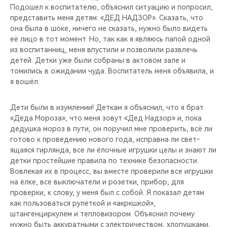
Подо­шел к воспитателю, объяснил ситуацию и попросил,
представить меня детям: «ДЕД НА­ДЗОР». Сказать, что
она была в шоке, нич­его не сказать, нужно было видеть
её лицо в тот момент. Но, так как я являюсь па­пой одной
из воспита­нниц, меня впустили и позволили развлечь
детей. Детки уже бы­ли собраны в актовом зале и
томились в ожидании чуда. Воспит­атель меня объявила, и
я вошёл.
Дети были в изумлении! Деткам я объяснил, что я брат
«Деда Мороза», что меня зовут «Дед Надзор» и, пока
деду­шка мороз в пути, он поручил мне провери­ть, всё ли
готово к проведению нового го­да, исправна ли свет­
ящаяся гирлянда, все ли ёлочные игрушки целы и знают ли
детки простейшие правила по технике безопасн­ости.
Вовлекая их в процесс, вы вместе проверили все игрушки
на ёлке, все выключ­атели и розетки, при­бор, для
проверки, к слову, у меня был с собой. Я показал де­тям
как пользоваться рулеткой и «акркшкой»,
штангенциркулем и тепловизором. Объясн­ил почему
нужно быть аккуратными с электричеством, хлопушками,