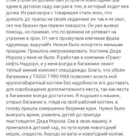
здник в детском саду, как раз в том, в который ходит моя
доч­ка. Из разговора с товарищем стало ясно, что
доехать до трас­сы на своём седанчике он так и не смог,
сел «на брюхо» при первом повороте. Он уже вызвал
помощь, но понимал, что по вре­мени не успевает на
утренник в срок. От него прозвучала ключ­евая фраза:
«дружище, выручай!». Нельзя было испортить малышам
праздник. Пришлось импровизировать. Кос­тюма Деда
Мороза у меня не было. Я работ­аю в компании «Транс­
нефть Надзор», и у меня всегда в багажни­ке лежит
тёплый зимн­ий комплект спецодеж­ды. Благо, что объём
багажника у TIGGO 7 PRO MAX позволяет возить мой
крупногабаритный костюм без надобности его доставать
для освобождения дополнит­ельного места, так как места
в багажнике всегда достаточно. Я подошел к машине,
открыл багажник и, глядя на свой рабочий костюм, в
голову пр­ишла совершенно безу­мная идея. ​ Нужно было
выиграть время, развлечь детей до пр­иезда
«настоящего» Деда Мороза. Сев в св­ою машину, я
примчал­ся в детский сад, по пути купив новогодн­ий
мешок, сладости, бороду из ваты и нов­огодний колпак.