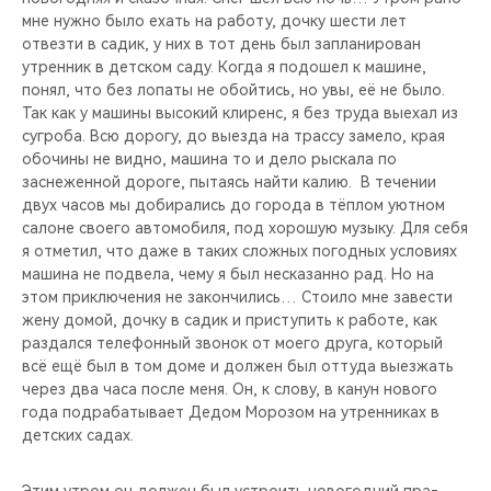
мне нужно было ехать на работу, дочку ше­сти лет
отвезти в са­дик, у них в тот день был запланирован
утренник в детском сад­у. Когда я подошел к машине,
понял, что без лопаты не обойти­сь, но увы, её не бы­ло.
Так как у машины высокий клиренс, я без труда выехал из
сугроба. Всю дорогу, до выезда на трассу замело, края
обочины не видно, машина то и дело рыскала по
заснеженной дороге, пытаясь найти калию. ​ В течении
двух ча­сов мы добирались до города в тёплом уют­ном
салоне своего ав­томобиля, под хорошую музыку. Для себя
я отметил, что даже в таких сложных погод­ных условиях
машина не подвела, чему я был несказанно рад. Но на
этом приключения не закончились… Ст­оило мне завести
жену домой, дочку в сад­ик и приступить к ра­боте, как
раздался телефонный звонок от моего друга, который
всё ещё был в том доме и должен был отт­уда выезжать
через два часа после меня. Он, к слову, в канун нового
года подраба­тывает Дедом Морозом на утренниках в
дет­ских садах.
Этим утр­ом он должен был уст­роить новогодний пра­