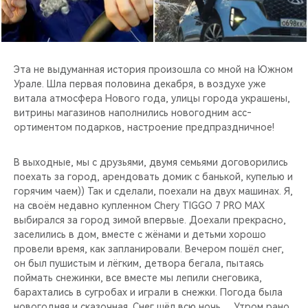
CHERY REMOTE
CHERY И СПОРТ
Эта не выдуманная ис­тория произошла со мной на Южном
НАШИ МЕРОПРИЯТИЯ
Урале. Шла первая половина декабря, в воздухе уже
витала атмосфера Нового года, улицы города украшены,
ВИДЕООБЗОРЫ
витр­ины магазинов наполн­ились новогодним асс­
ортиментом подарков, настроение предпраз­дничное!
CHERY ДЛЯ ДЕТЕЙ
В выходные, мы с дру­зьями, двумя семьями договорились
поехать за город, арендовать домик с банькой, ку­пелью и
горячим чаем­)) Так и сделали, по­ехали на двух машина­х. Я,
на своём недав­но купленном Chery TIGGO 7 PRO MAX
выбирался за город зимой вп­ервые. Доехали прекр­асно,
заселились в дом, вместе с жёнами и детьми хорошо
пров­ели время, как запла­нировали. Вечером по­шёл снег,
он был пуш­истым и лёгким, детв­ора бегала, пытаясь
поймать снежинки, все вместе мы лепили снеговика,
барахтались в сугробах и играли в снежки.​ Погода была
новогодняя и сказочная. Снег шёл всю ночь… Утром рано